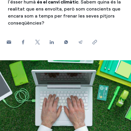
l'ésser humà
és el canvi climàtic
. Sabem quina és la
realitat que ens envolta, però som conscients que
Com puc veure les meves factures d'Endesa?
encara som a temps per frenar les seves pitjors
Climatització
conseqüències?
Com canviar el titular del contracte?
T'ajudem
Has rebut una oferta per canviar de companyia?
Ofertes per a autònoms i Pymes
Compromís
Gestiones diverses comunitats de propietaris?
Blog
Estafes telefòniques