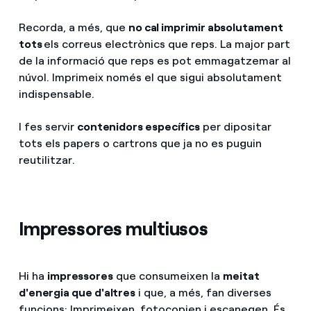
Recorda, a més, que
no cal imprimir absolutament
tots
els correus electrònics que reps. La major part
de la informació que reps es pot emmagatzemar al
núvol. Imprimeix només el que sigui absolutament
indispensable.
I fes servir
contenidors específics
per dipositar
tots els papers o cartrons que ja no es puguin
reutilitzar.
Impressores multiusos
Hi ha
impressores
que consumeixen la
meitat
d'energia que d'altres
i que, a més, fan diverses
funcions: Imprimeixen, fotocopien i escanegen. És