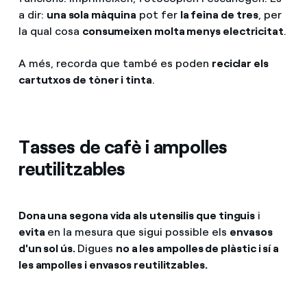
a dir:
una sola màquina
pot fer
la feina de tres
, per
la qual cosa
consumeixen molta menys electricitat
.
A més, recorda que també es poden
reciclar els
cartutxos de tòner i tinta
.
Tasses de cafè i ampolles
reutilitzables
Dona una segona vida als utensilis que tinguis
i
evita
en la mesura que sigui possible els
envasos
d'un sol ús.
Digues
no a les ampolles de plàstic i sí a
les ampolles i envasos reutilitzables.