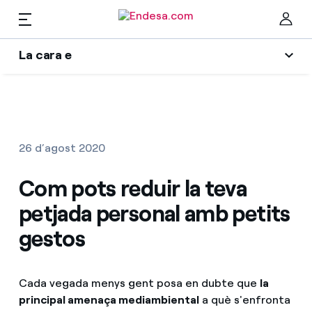
La cara e
Llars
L'era de l'electrificació
Ta
Blog d'Endesa
Llum i Gas
26 d’agost 2020
Autors
Serveis
Com pots reduir la teva
Una resposta
petjada personal amb petits
El llegat que serem
Mobilitat
Troba la tarifa que més et convé
gestos
Wikivatios
Compara les nostres tarifes d’empresa i estalvia
PARA TI
Music Lover
Cada vegada menys gent posa en dubte que
la
Per cada kWh que estalviïs, et descomptem un
principal amenaça mediambiental
a què s'enfronta
altre
Solar