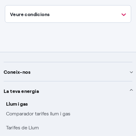
Veure condicions
Coneix-nos
T'ajudem
La teva energia
Ajuda i contacte
Sobre Endesa
Llum i gas
Comparador tarifes llum i gas
Com contractar
Qui som
El nostre compromís
Tarifes de Llum
Veure les teves factures
Mix Combustibili
Compromís
Accionistes i Inversors