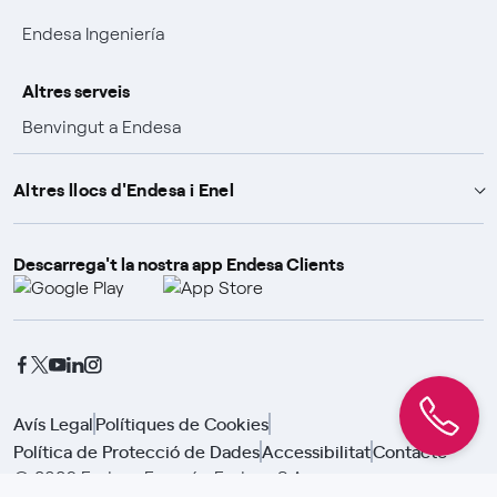
Endesa Ingeniería
Altres serveis
Benvingut a Endesa
Avantatges per ser clients
Altres llocs d'Endesa i Enel
Promocions i guanyadors
Descarrega't la nostra app Endesa Clients
Endesa X Way
Pòlisses d'assegurances
Fundació Endesa
Enel Group
Enel Green Power
Enel Global Trading
Avís Legal
Polítiques de Cookies
Política de Protecció de Dades
Accessibilitat
Contacte
Enel Open Innovability
© 2026 Endesa Energía, Endesa S.A.
Enel Global Procurement