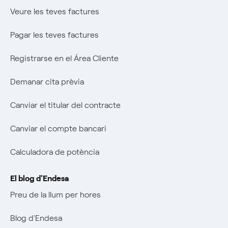
Sistema Intern de Protecció de l'Informant
El llegat que serem
Veure les teves factures
Music Lover
Pagar les teves factures
Wikivatios
Registrarse en el Área Cliente
Demanar cita prèvia
Canviar el titular del contracte
Canviar el compte bancari
Calculadora de potència
El blog d'Endesa
Preu de la llum per hores
Blog d'Endesa