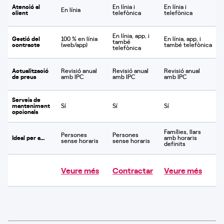
Atenció al
En línia i
En línia i
En línia
client
telefònica
telefònica
En línia, app, i
Gestió del
100 % en línia
En línia, app, i
també
contracte
(web/app)
també telefònica
telefònica
Actualització
Revisió anual
Revisió anual
Revisió anual
de preus
amb IPC
amb IPC
amb IPC
Serveis de
manteniment
Sí
Sí
Sí
opcionals
Famílies, llars
Persones
Persones
Ideal per a…
amb horaris
sense horaris
sense horaris
definits
Veure més
Contractar
Veure més