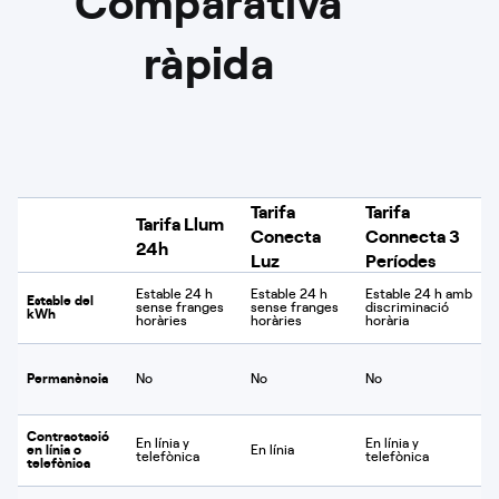
Comparativa
ràpida
Tarifa
Tarifa
Tarifa Llum
Conecta
Connecta 3
24h
Luz
Períodes
Estable 24 h
Estable 24 h
Estable 24 h amb
Estable del
sense franges
sense franges
discriminació
kWh
horàries
horàries
horària
Permanència
No
No
No
Contractació
En línia y
En línia y
en línia o
En línia
telefònica
telefònica
telefònica