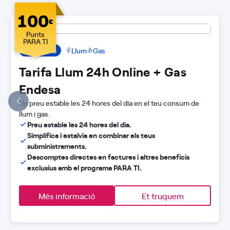
100
€
Punts
PARA TI
Tarifa Dual
Llum
Gas
Tarifa Llum 24h Online + Gas
Endesa
Un preu estable les 24 hores del dia en el teu consum de
llum i gas.
Preu estable les 24 hores del dia.
Simplifica i estalvia en combinar els teus
subministraments.
Descomptes directes en factures i altres beneficis
exclusius amb el programa PARA TI.
Més informació
Et truquem