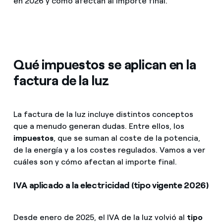
en 2026 y cómo afectan al importe final.
¿Cómo ver mis facturas de Endesa?
Redirect Endesa lanza atención al cliente para personas
Climatización
¿Cómo cambiar el titular del contrato?
Oficinas y puntos de servicio
¿Has recibido una oferta para cambiar de
Te ayudamos
Qué impuestos se aplican en la
compañía?
factura de la luz
Ofertas para autónomos y Pymes
Compromiso
¿Gestionas varias comunidades de propietarios?
La factura de la luz incluye distintos conceptos
Blog
que a menudo generan dudas. Entre ellos, los
impuestos
, que se suman al coste de la potencia,
de la energía y a los costes regulados. Vamos a ver
Estafas telefónicas
cuáles son y cómo afectan al importe final.
IVA aplicado a la electricidad (tipo vigente 2026)
Desde enero de 2025, el IVA de la luz volvió al
tipo