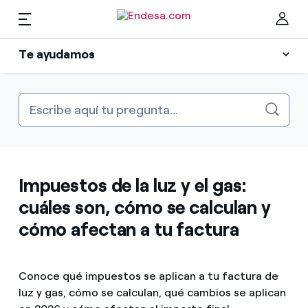
ES
Te ayudamos
Hogares
Cómo contratar
Cer
Sobre tu factura
Luz y gas
Gestiones con tus contratos
Servicios
Impuestos de la luz y el gas:
Gestiones en la app
cuáles son, cómo se calculan y
App móvil de Endesa Clientes
Movilidad
cómo afectan a tu factura
Encuentra la tarifa que más te conviene
Contáctanos
Compara nuestras tarifas de empresa y ahorra
PARA TI
Diccionario
Conoce qué impuestos se aplican a tu factura de
Por cada kWh que ahorres, te descontamos otro
luz y gas, cómo se calculan, qué cambios se aplican
Solar
Gestiona todos tus contratos y facturas desde un solo 