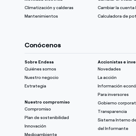
Climatización y calderas
Cambiar la cuenta 
Mantenimientos
Calculadora de po
Conócenos
Sobre Endesa
Accionistas e inv
Quiénes somos
Novedades
Nuestro negocio
La acción
Estrategia
Información econ
Para inversores
Nuestro compromiso
Gobierno corporat
Compromiso
Transparencia
Plan de sostenibilidad
Sistema Interno d
Innovación
del Informante
Medioambiente