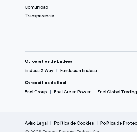
Comunidad
Transparencia
Otros sitios de Endesa
Endesa X Way
Fundación Endesa
Otros sitios de Enel
Enel Group
Enel Green Power
Enel Global Trading
Aviso Legal
Política de Cookies
Política de Prote
© 2026 Endesa Energía, Endesa S.A.