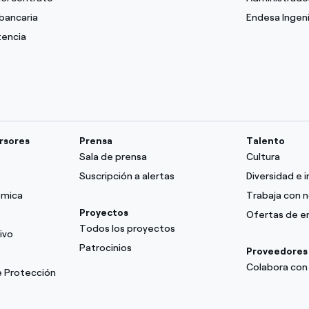
bancaria
Endesa Ingeni
tencia
ersores
Prensa
Talento
Sala de prensa
Cultura
Suscripción a alertas
Diversidad e i
ómica
Trabaja con 
Proyectos
Ofertas de 
Todos los proyectos
ivo
Patrocinios
Proveedores
Colabora con
e Protección