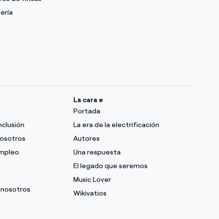
ería
La cara e
Portada
nclusión
La era de la electrificación
nosotros
Autores
empleo
Una respuesta
El legado que seremos
Music Lover
 nosotros
Wikivatios