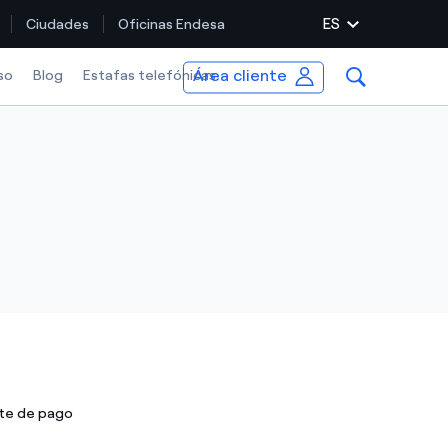
ES
Ciudades
Oficinas Endesa
Área cliente
m
so
Blog
Estafas telefónicas
nte de pago