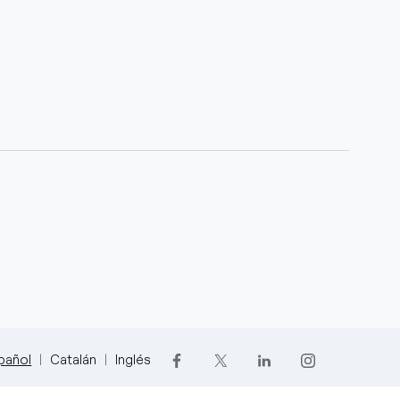
pañol
Catalán
Inglés