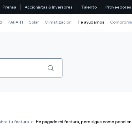
Prensa
Accionistas & Inversores
Talento
Proveedores
d
PARA TI
Solar
Climatización
Te ayudamos
Selected ite
Compromi
Encuentra la tarifa que más te conviene
Compara nuestras tarifas de empresa y ahorra
Por cada kWh que ahorres, te descontamos otro
¿Cómo ver mis facturas de Endesa?
¿Cómo cambiar el titular del contrato?
¿Has recibido una oferta para cambiar de compañía?
bre tu factura
He pagado mi factura, pero sigue como pendie