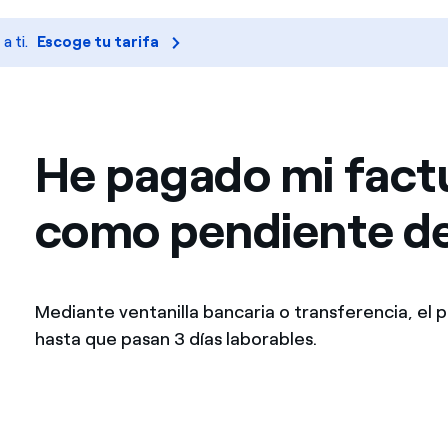
Ofertas para autónomos y Pymes
 ti.
Escoge tu tarifa
¿Gestionas varias comunidades de propietarios?
He pagado mi factu
como pendiente d
Mediante ventanilla bancaria o transferencia, el 
hasta que pasan 3 días laborables.