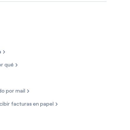
a
or qué
do por mail
ecibir facturas en papel