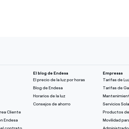
El blog de Endesa
Empresas
El precio de la luz por horas
Tarifas de L
Blog de Endesa
Tarifas de G
Horarios de la luz
Mantenimient
Consejos de ahorro
Servicios Sol
Área Cliente
Productos de
con Endesa
Movilidad pa
del contrato
Administrado