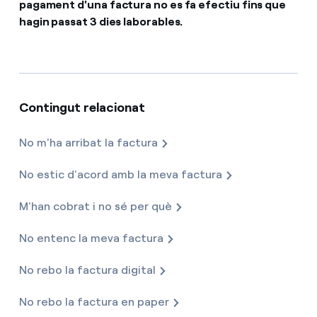
pagament d'una factura no es fa efectiu fins que
hagin passat 3 dies laborables.
Com puc veure les meves factures d'Endesa?
Climatització
Com canviar el titular del contracte?
T'ajudem
Has rebut una oferta per canviar de companyia?
Contingut relacionat
Ofertes per a autònoms i Pymes
Compromís
No m'ha arribat la factura
Gestiones diverses comunitats de propietaris?
Blog
No estic d'acord amb la meva factura
M'han cobrat i no sé per què
Estafes telefòniques
No entenc la meva factura
No rebo la factura digital
No rebo la factura en paper