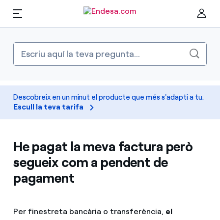
CA
Llars
Ta
Llum i Gas
Descobreix en un minut el producte que més s'adapti a tu.
Escull la teva tarifa
Serveis
He pagat la meva factura però
Mobilitat
segueix com a pendent de
Troba la tarifa que més et convé
pagament
Compara les nostres tarifes d’empresa i estalvia
PARA TI
Per cada kWh que estalviïs, et descomptem un
Per finestreta bancària o transferència,
el
altre
Solar