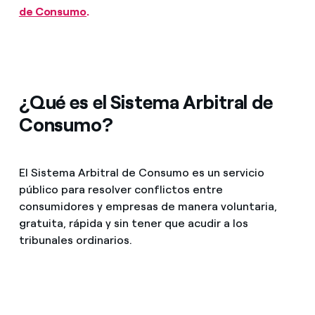
¿Cómo ver mis facturas de Endesa?
de Consumo
.
Redirect Endesa lanza atención al cliente para personas
Climatización
¿Cómo cambiar el titular del contrato?
Oficinas y puntos de servicio
¿Has recibido una oferta para cambiar de
Te ayudamos
compañía?
¿Qué es el Sistema Arbitral de
Ofertas para autónomos y Pymes
Consumo?
Compromiso
¿Gestionas varias comunidades de propietarios?
Blog
El Sistema Arbitral de Consumo es un servicio
público para resolver conflictos entre
consumidores y empresas de manera voluntaria,
Estafas telefónicas
gratuita, rápida y sin tener que acudir a los
tribunales ordinarios.