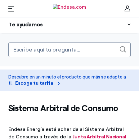
ES
Te ayudamos
Hogares
Cómo contratar
Cer
Sobre tu factura
Luz y gas
Gestiones con tus contratos
Descubre en un minuto el producto que más se adapte a
Servicios
Gestiones en la app
ti.
Escoge tu tarifa
App móvil de Endesa Clientes
Movilidad
Encuentra la tarifa que más te conviene
Sistema Arbitral de Consumo
Contáctanos
Compara nuestras tarifas de empresa y ahorra
PARA TI
Diccionario
Endesa Energía está adherida al Sistema Arbitral
Por cada kWh que ahorres, te descontamos otro
de Consumo a través de la
Junta Arbitral Nacional
Solar
Gestiona todos tus contratos y facturas desde un solo 