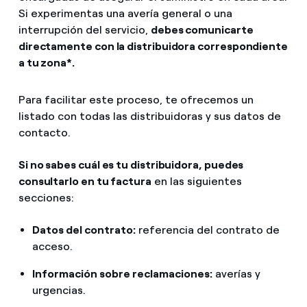
¿Cómo ver mis facturas de Endesa?
Si experimentas una avería general o una
Redirect Endesa lanza atención al cliente para personas
interrupción del servicio,
debes comunicarte
Climatización
¿Cómo cambiar el titular del contrato?
directamente con la distribuidora correspondiente
Oficinas y puntos de servicio
a tu zona*.
¿Has recibido una oferta para cambiar de
Te ayudamos
compañía?
Para facilitar este proceso, te ofrecemos un
listado con todas las distribuidoras y sus datos de
Ofertas para autónomos y Pymes
Compromiso
contacto.
¿Gestionas varias comunidades de propietarios?
Si no sabes cuál es tu distribuidora, puedes
Blog
consultarlo en tu factura
en las siguientes
secciones:
Estafas telefónicas
Datos del contrato:
referencia del contrato de
acceso.
Información sobre reclamaciones:
averías y
urgencias.