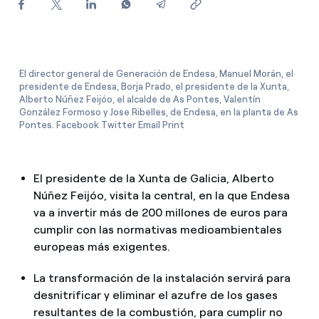
¿Cómo ver mis facturas de Endesa?
¿Cómo cambiar el titular del contrato?
¿Has recibido una oferta para cambiar de
El director general de Generación de Endesa, Manuel Morán, el
presidente de Endesa, Borja Prado, el presidente de la Xunta,
compañía?
Alberto Núñez Feijóo, el alcalde de As Pontes, Valentín
González Formoso y Jose Ribelles, de Endesa, en la planta de As
Ofertas para autónomos y Pymes
Pontes. Facebook Twitter Email Print
¿Gestionas varias comunidades de propietarios?
El presidente de la Xunta de Galicia, Alberto
Núñez Feijóo, visita la central, en la que Endesa
va a invertir más de 200 millones de euros para
cumplir con las normativas medioambientales
europeas más exigentes.
La transformación de la instalación servirá para
desnitrificar y eliminar el azufre de los gases
resultantes de la combustión, para cumplir no