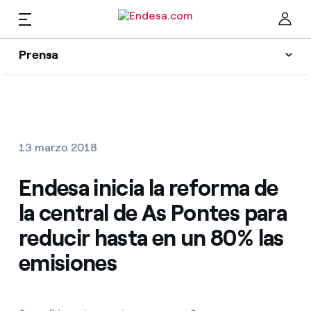
ES
Prensa
Prensa
Newsletter y alertas
Cer
Actualidad
13 marzo 2018
Recursos
Endesa inicia la reforma de
la central de As Pontes para
Colecciones
Encuentra la tarifa que más te conviene
reducir hasta en un 80% las
emisiones
Compara nuestras tarifas de empresa y ahorra
Contactos prensa
Por cada kWh que ahorres, te descontamos otro
La cara e