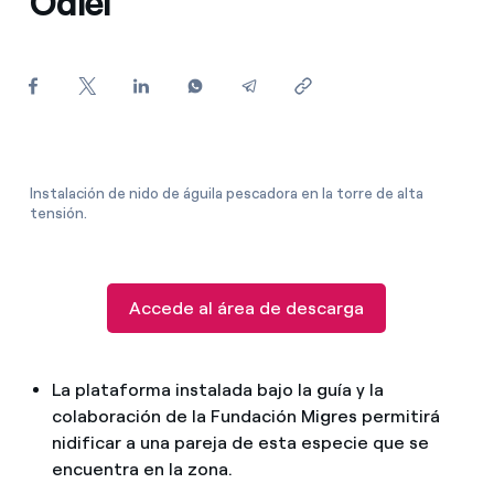
Odiel
¿Cómo ver mis facturas de Endesa?
¿Cómo cambiar el titular del contrato?
¿Has recibido una oferta para cambiar de
compañía?
Ofertas para autónomos y Pymes
Instalación de nido de águila pescadora en la torre de alta
tensión.
¿Gestionas varias comunidades de propietarios?
Accede al área de descarga
La plataforma instalada bajo la guía y la
colaboración de la Fundación Migres permitirá
nidificar a una pareja de esta especie que se
encuentra en la zona.