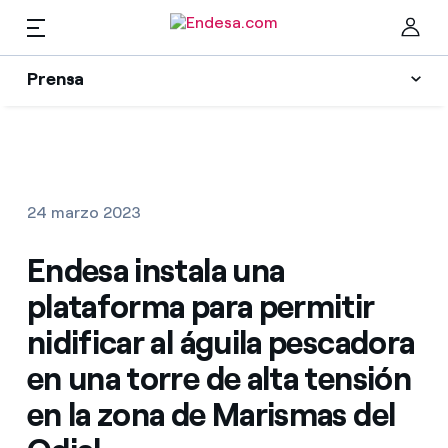
ES
Prensa
Prensa
Newsletter y alertas
Cer
Actualidad
24 marzo 2023
Recursos
Endesa instala una
plataforma para permitir
Colecciones
Encuentra la tarifa que más te conviene
nidificar al águila pescadora
en una torre de alta tensión
Compara nuestras tarifas de empresa y ahorra
Contactos prensa
en la zona de Marismas del
Por cada kWh que ahorres, te descontamos otro
La cara e