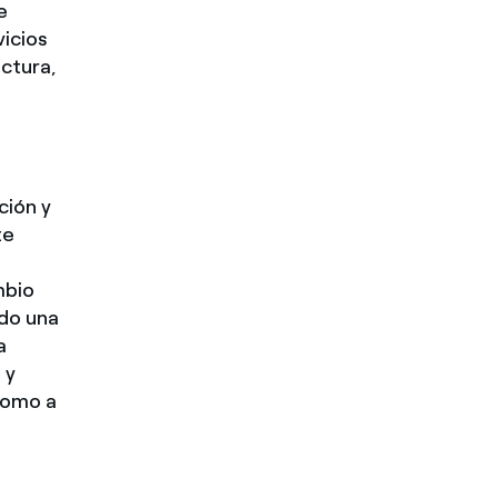
e
vicios
uctura,
ción y
te
mbio
do una
a
 y
 como a