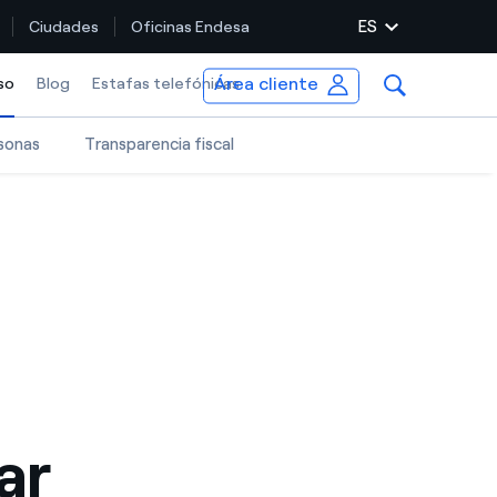
ES
Ciudades
Oficinas Endesa
Área cliente
so
Selected item
Blog
Estafas telefónicas
sonas
Transparencia fiscal
ar