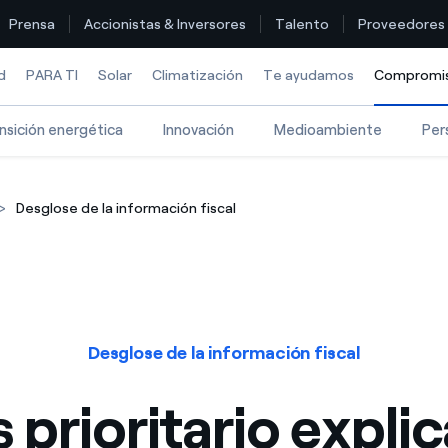
Prensa
Accionistas & Inversores
Talento
Proveedores
d
PARA TI
Solar
Climatización
Te ayudamos
Compromi
nsición energética
Innovación
Medioambiente
Per
Encuentra la tarifa que más te conviene
Desglose de la información fiscal
Compara nuestras tarifas de empresa y ahorra
Por cada kWh que ahorres, te descontamos otro
¿Cómo ver mis facturas de Endesa?
Desglose de la información fiscal
¿Cómo cambiar el titular del contrato?
s prioritario explic
¿Has recibido una oferta para cambiar de compañía?