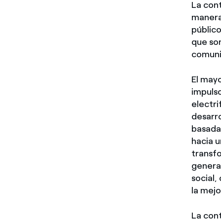
La cont
manera 
público
que son
comuni
El may
impulso
electri
desarr
basadas
hacia 
transf
genera
social,
la mejo
La cont