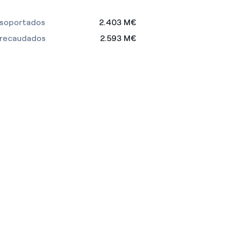
 soportados
2.403 M€
 recaudados
2.593 M€