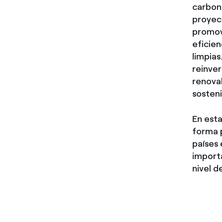
carbono
proyec
promove
eficien
limpias
reinver
renova
sosteni
En esta
forma p
países 
importa
nivel d