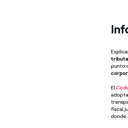
Inf
Explic
tribut
punto 
corpor
El
Códi
adoptad
transpa
fiscal 
donde 