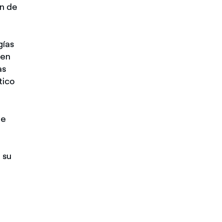
ón de
gías
ten
as
tico
de
 su