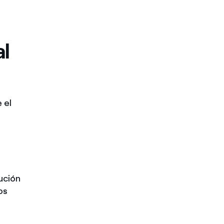
al
 el
ución
os