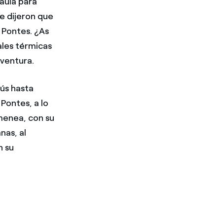
 aula para
Me dijeron que
 Pontes. ¿As
ales térmicas
aventura.
bús hasta
 Pontes, a lo
menea, con su
nas, al
n su