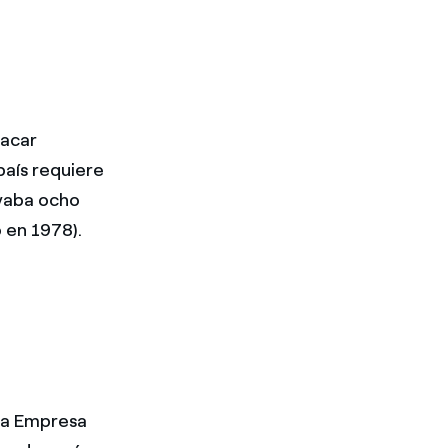
Sacar
país requiere
evaba ocho
 en 1978).
 la Empresa