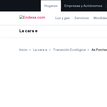
Hogares
Empresas y Autónomos
Saltar al contenido
Luz y gas
Servicios
Movilida
La cara e
Inicio
La cara e
Transición Ecológica
As Pontes