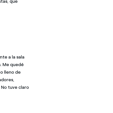
stas, que
te a la sala
s. Me quedé
o lleno de
adores,
 No tuve claro