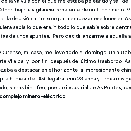
 de la válvula con el que me estaba peleando y salí del
éfono bajo la vigilancia constante de un funcionario. 
ar la decisión allí mismo para empezar ese lunes en As
uiera sabía lo que era. Y todo lo que sabía sobre centr
jitas de unos apuntes. Pero decidí lanzarme a aquella 
e Ourense, mi casa, me llevó todo el domingo. Un auto
ta Vilalba, y, por fin, después del último trasbordo, As
ezaba a destacar en el horizonte la impresionante chi
re humeante. Así llegaba, con 23 años y todas mis ga
do, y más bien feo, pueblo industrial de As Pontes, co
complejo minero-eléctrico
.