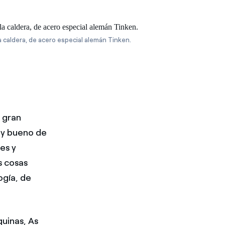
 caldera, de acero especial alemán Tinken.
 gran
uy bueno de
es y
s cosas
ogía, de
quinas, As