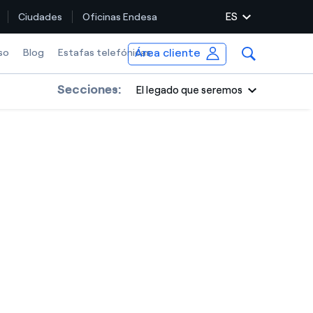
ES
Ciudades
Oficinas Endesa
Área cliente
so
Blog
Estafas telefónicas
Secciones:
El legado que seremos