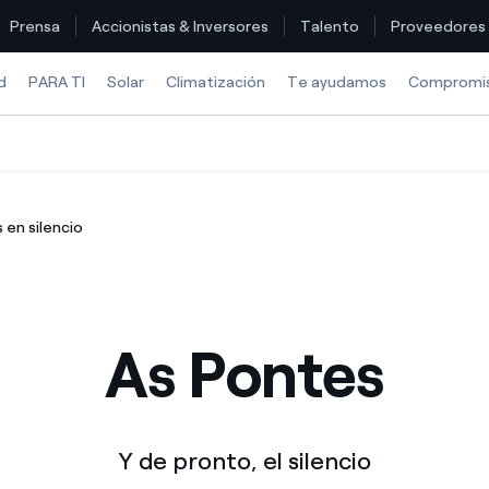
Prensa
Accionistas & Inversores
Talento
Proveedores
d
PARA TI
Solar
Climatización
Te ayudamos
Compromi
Encuentra la tarifa que más te conviene
 en silencio
Compara nuestras tarifas de empresa y ahorra
Por cada kWh que ahorres, te descontamos otro
As Pontes
¿Cómo ver mis facturas de Endesa?
¿Cómo cambiar el titular del contrato?
¿Has recibido una oferta para cambiar de compañía?
Y de pronto, el silencio