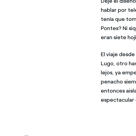
Dejé el diseño
hablar por tel
tenía que tom
Pontes? Ni siq
eran siete ho
El viaje desd
Lugo, otro has
lejos, ya emp
penacho siemp
entonces aisla
espectacular