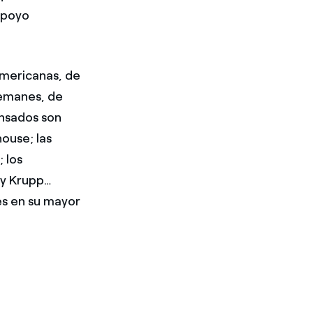
apoyo
americanas, de
lemanes, de
ensados son
ouse; las
 los
 y Krupp…
 es en su mayor