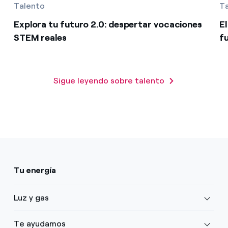
Talento
T
Explora tu futuro 2.0: despertar vocaciones
E
STEM reales
f
Sigue leyendo sobre talento
Tu energía
Luz y gas
Te ayudamos