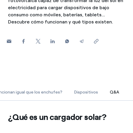
fotovoltaica capaz de transformar la luz del sol en
¿Cómo ver mis facturas de Endesa?
electricidad para cargar dispositivos de bajo
consumo como móviles, baterías, tablets...
Climatización
¿Cómo cambiar el titular del contrato?
Descubre cómo funcionan y qué tipos existen.
¿Has recibido una oferta para cambiar de
Te ayudamos
compañía?
Ofertas para autónomos y Pymes
Compromiso
¿Gestionas varias comunidades de propietarios?
Blog
Estafas telefónicas
ncionan igual que los enchufes?
Dispositivos
Q&A
Q&A
¿Qué es un cargador solar?