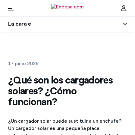
La cara e
Hogares
Wikivatios
Cer
Ilumina tu negocio
Luz y gas
17 junio 2026
Autores
Servicios
¿Qué son los cargadores
Blog de Endesa
solares? ¿Cómo
Music Lover
Movilidad
Encuentra la tarifa que más te conviene
funcionan?
La era de la electrificación
Compara nuestras tarifas de empresa y ahorra
PARA TI
Una respuesta
¿Un cargador solar puede sustituir a un enchufe?
Por cada kWh que ahorres, te descontamos otro
Un cargador solar es una pequeña placa
Solar
El legado que seremos