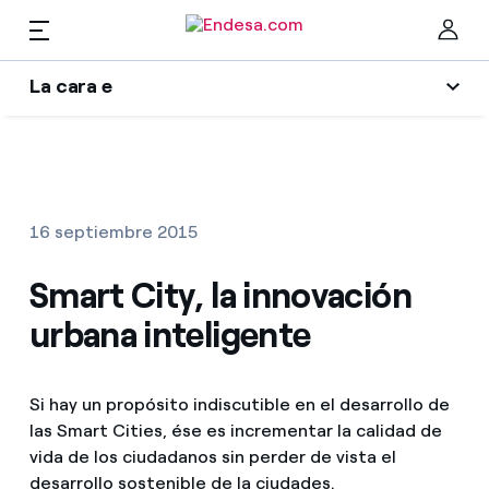
La cara e
Hogares
Wikivatios
Cer
Ilumina tu negocio
Luz y gas
16 septiembre 2015
Autores
Servicios
Smart City, la innovación
Blog de Endesa
urbana inteligente
Music Lover
Movilidad
Encuentra la tarifa que más te conviene
La era de la electrificación
Si hay un propósito indiscutible en el desarrollo de
Compara nuestras tarifas de empresa y ahorra
PARA TI
las Smart Cities, ése es incrementar la calidad de
Una respuesta
Por cada kWh que ahorres, te descontamos otro
vida de los ciudadanos sin perder de vista el
Solar
desarrollo sostenible de la ciudades.
El legado que seremos