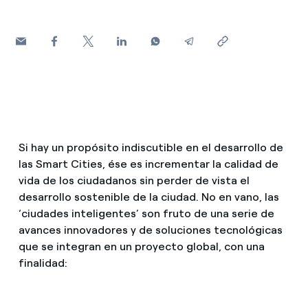
¿Cómo ver mis facturas de Endesa?
Climatización
¿Cómo cambiar el titular del contrato?
¿Has recibido una oferta para cambiar de
Te ayudamos
compañía?
Ofertas para autónomos y Pymes
Compromiso
Si hay un propósito indiscutible en el desarrollo de
¿Gestionas varias comunidades de propietarios?
las Smart Cities, ése es incrementar la calidad de
Blog
vida de los ciudadanos sin perder de vista el
desarrollo sostenible de la ciudad. No en vano, las
Estafas telefónicas
‘ciudades inteligentes’ son fruto de una serie de
avances innovadores y de soluciones tecnológicas
que se integran en un proyecto global, con una
finalidad: