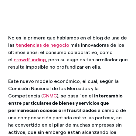
¿Cómo ver mis facturas de Endesa?
Climatización
¿Cómo cambiar el titular del contrato?
¿Has recibido una oferta para cambiar de
Te ayudamos
No es la primera que hablamos en el blog de una de
compañía?
las
tendencias de negocio
más innovadoras de los
Ofertas para autónomos y Pymes
últimos años: el consumo colaborativo, como
Compromiso
el
crowdfunding
, pero su auge es tan arrollador que
¿Gestionas varias comunidades de propietarios?
resulta imposible no profundizar en ella.
Blog
Este nuevo modelo económico, el cual, según la
Comisión Nacional de los Mercados y la
Estafas telefónicas
Competencia (
CNMC
), se basa “en el
intercambio
entre particulares de bienes y servicios que
permanecían ociosos o infrautilizados
a cambio de
una compensación pactada entre las partes», se
ha convertido en el pilar de muchas empresas sin
activos, que sin embargo están alcanzando los