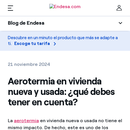
ES
Blog de Endesa
Hogares
Blog de Endesa
Descubre en un minuto el producto que más se adapte a
Cer
ti.
Escoge tu tarifa
Luz
Luz y gas
Climatización
21 noviembre 2024
Servicios
Gas
Aerotermia en vivienda
nueva y usada: ¿qué debes
Movilidad
Movilidad
Encuentra la tarifa que más te conviene
tener en cuenta?
Solar
Compara nuestras tarifas de empresa y ahorra
PARA TI
Electrodomésticos
La
aerotermia
en vivienda nueva o usada no tiene el
Por cada kWh que ahorres, te descontamos otro
mismo impacto. De hecho, este es uno de los
Solar
Empresas