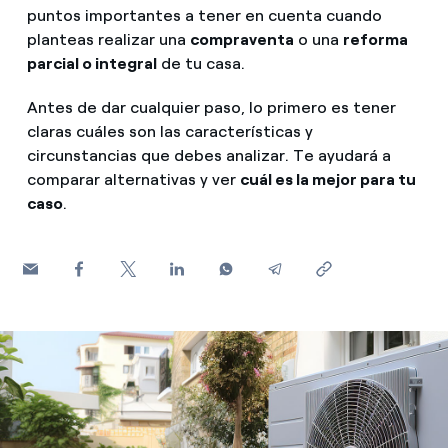
¿Cómo ver mis facturas de Endesa?
puntos importantes a tener en cuenta cuando
planteas realizar una
compraventa
o una
reforma
Consejos de ahorro
Climatización
¿Cómo cambiar el titular del contrato?
parcial o integral
de tu casa.
Otros
¿Has recibido una oferta para cambiar de
Antes de dar cualquier paso, lo primero es tener
Te ayudamos
compañía?
Futuro
claras cuáles son las características y
circunstancias que debes analizar. Te ayudará a
Ofertas para autónomos y Pymes
Horarios punta, llano y valle: qué son, cuándo aplican y 
Compromiso
comparar alternativas y ver
cuál es la mejor para tu
caso
.
¿Gestionas varias comunidades de propietarios?
Cita previa Endesa: cómo pedir, cambiar o anular tu cita
Blog
¿Qué es el consumo responsable?
Estafas telefónicas