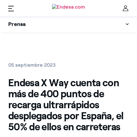
ES
Prensa
Prensa
Newsletter y alertas
Cer
Actualidad
05 septiembre 2023
Recursos
Endesa X Way cuenta con
más de 400 puntos de
Colecciones
Encuentra la tarifa que más te conviene
recarga ultrarrápidos
desplegados por España, el
Compara nuestras tarifas de empresa y ahorra
Contactos prensa
50% de ellos en carreteras
Por cada kWh que ahorres, te descontamos otro
La cara e