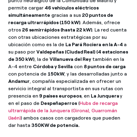
punto neurálgico de la Comunidad de Madrid y
permite cargar
46 vehículos eléctricos
simultáneamente
gracias a sus
20 puntos de
recarga ultrarrápidos (150 kW)
. Además, ofrece
otros
26 semirrápidos (hasta 22 kW)
. La red cuenta
con otras ubicaciones estratégicas por su
ubicación como es la de
La Pará Rociera en la A-4
a
su paso por
Valdepeñas (Ciudad Real) (4 estaciones
de 350 kW)
, la de
Villanueva del Rey
también en la
A-4 entre
Córdoba y Sevilla
con
8 puntos de carga
con potencia de
150kW
, y las desarrolladas junto a
Andamur
, compañía especializada en ofrecer un
servicio integral al transportista en sus rutas con
presencia en
9 países europeos
, en
La Junquera
y
en el paso de
Despeñaperros
(
Hubs de recarga
ultrarrápida de la Junquera (Girona), Guarromán
(Jaén)
) ambos casos con cargadores que pueden
dar hasta
350KW de potencia.