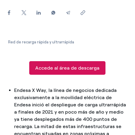
¿Cómo ver mis facturas de Endesa?
¿Cómo cambiar el titular del contrato?
¿Has recibido una oferta para cambiar de
compañía?
Red de recarga rápida y ultrarrápida
Ofertas para autónomos y Pymes
¿Gestionas varias comunidades de propietarios?
Accede al área de descarga
Endesa X Way, la línea de negocios dedicada
exclusivamente a la movilidad eléctrica de
Endesa inició el despliegue de carga ultrarrápida
a finales de 2021 y en poco más de año y medio
ya tiene desplegados más de 400 puntos de
recarga. La mitad de estas infraestructuras se
encuentran situadas en zonas próximas a