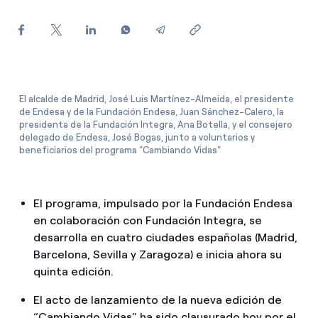
¿Cómo ver mis facturas de Endesa?
¿Cómo cambiar el titular del contrato?
¿Has recibido una oferta para cambiar de
compañía?
El alcalde de Madrid, José Luis Martínez-Almeida, el presidente
de Endesa y de la Fundación Endesa, Juan Sánchez-Calero, la
Ofertas para autónomos y Pymes
presidenta de la Fundación Integra, Ana Botella, y el consejero
delegado de Endesa, José Bogas, junto a voluntarios y
beneficiarios del programa "Cambiando Vidas"
¿Gestionas varias comunidades de propietarios?
El programa, impulsado por la Fundación Endesa
en colaboración con Fundación Integra, se
desarrolla en cuatro ciudades españolas (Madrid,
Barcelona, Sevilla y Zaragoza) e inicia ahora su
quinta edición.
El acto de lanzamiento de la nueva edición de
“Cambiando Vidas” ha sido clausurado hoy por el