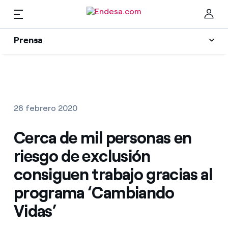
ES
Prensa
Prensa
Newsletter y alertas
Cer
Actualidad
28 febrero 2020
Recursos
Cerca de mil personas en
riesgo de exclusión
Colecciones
Encuentra la tarifa que más te conviene
consiguen trabajo gracias al
programa ‘Cambiando
Compara nuestras tarifas de empresa y ahorra
Contactos prensa
Vidas’
Por cada kWh que ahorres, te descontamos otro
La cara e