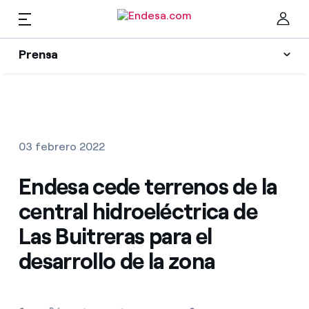
Prensa
Prensa
Newsletter y alertas
Cer
Actualidad
03 febrero 2022
Recursos
Endesa cede terrenos de la
central hidroeléctrica de
Colecciones
Encuentra la tarifa que más te conviene
Las Buitreras para el
desarrollo de la zona
Compara nuestras tarifas de empresa y ahorra
Contactos prensa
Por cada kWh que ahorres, te descontamos otro
La cara e