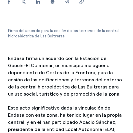
¿Cómo ver mis facturas de Endesa?
¿Cómo cambiar el titular del contrato?
¿Has recibido una oferta para cambiar de
Firma del acuerdo para la cesión de los terrenos de la central
hidroeléctrica de Las Buitreras.
compañía?
Ofertas para autónomos y Pymes
Endesa firma un acuerdo con la Estación de
¿Gestionas varias comunidades de propietarios?
Gaucín-El Colmenar, un municipio malagueño
dependiente de Cortes de la Frontera, para la
cesión de las edificaciones y terrenos del entorno
de la central hidroeléctrica de Las Buitreras para
un uso social, turístico y de promoción de la zona.
Este acto significativo dada la vinculación de
Endesa con esta zona, ha tenido lugar en la propia
central, y en él han participado Acacio Sánchez,
presidente de la Entidad Local Autónoma (ELA);