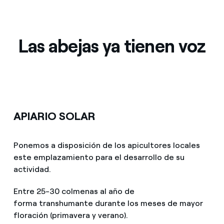
¿Cómo ver mis facturas de Endesa?
Climatización
¿Cómo cambiar el titular del contrato?
Las abejas ya tienen voz
¿Has recibido una oferta para cambiar de
Te ayudamos
compañía?
Ofertas para autónomos y Pymes
Compromiso
¿Gestionas varias comunidades de propietarios?
APIARIO SOLAR
Blog
Ponemos a disposición de los apicultores locales
Estafas telefónicas
este emplazamiento para el desarrollo de su
actividad.
Entre 25-30 colmenas al año de
forma transhumante durante los meses de mayor
floración (primavera y verano).