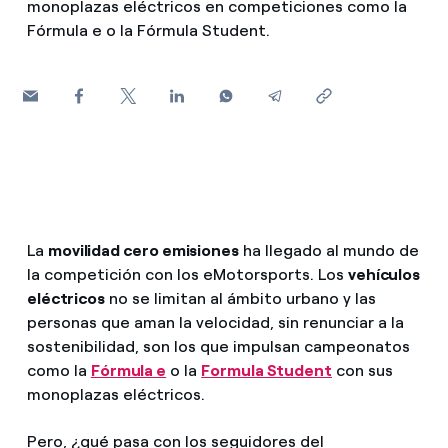
monoplazas eléctricos en competiciones como la
¿Cómo ver mis facturas de Endesa?
Fórmula e o la Fórmula Student.
Climatización
¿Cómo cambiar el titular del contrato?
¿Has recibido una oferta para cambiar de
Te ayudamos
compañía?
Ofertas para autónomos y Pymes
Compromiso
¿Gestionas varias comunidades de propietarios?
Blog
La
movilidad cero emisiones
ha llegado al mundo de
la competición con los eMotorsports. Los
vehículos
eléctricos
no se limitan al ámbito urbano y las
Estafas telefónicas
personas que aman la velocidad, sin renunciar a la
sostenibilidad, son los que impulsan campeonatos
como la
Fórmula e
o la
Formula Student
con sus
monoplazas eléctricos.
Pero, ¿qué pasa con los seguidores del