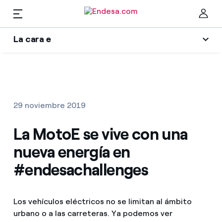
La cara e
Hogares
Wikivatios
Cer
Ilumina tu negocio
Luz y gas
29 noviembre 2019
Autores
Servicios
La MotoE se vive con una
Blog de Endesa
nueva energía en
Music Lover
Movilidad
Encuentra la tarifa que más te conviene
#endesachallenges
La era de la electrificación
Compara nuestras tarifas de empresa y ahorra
PARA TI
Una respuesta
Los vehículos eléctricos no se limitan al ámbito
Por cada kWh que ahorres, te descontamos otro
urbano o a las carreteras. Ya podemos ver
Solar
El legado que seremos