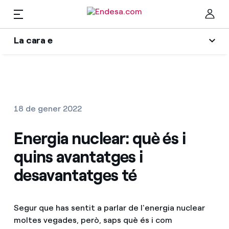
La cara e
Llars
L'era de l'electrificació
Ta
Blog d'Endesa
Llum i Gas
18 de gener 2022
Autors
Serveis
Energia nuclear: què és i
Una resposta
quins avantatges i
El llegat que serem
Mobilitat
Troba la tarifa que més et convé
desavantatges té
Wikivatios
Compara les nostres tarifes d’empresa i estalvia
PARA TI
Music Lover
Segur que has sentit a parlar de l'energia nuclear
Per cada kWh que estalviïs, et descomptem un
moltes vegades, però, saps què és i com
altre
Solar