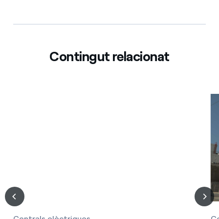
Contingut relacionat
Centrals elèctriques
Ce