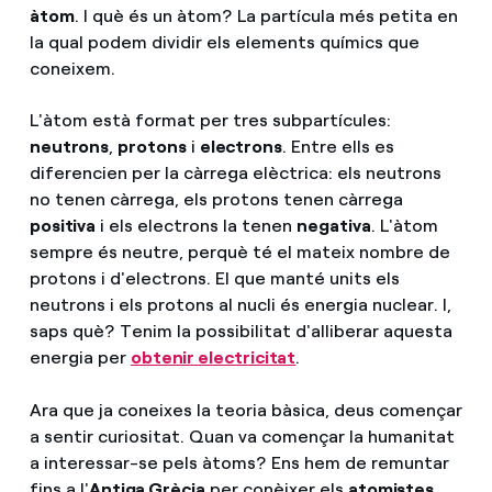
àtom
. I què és un àtom? La partícula més petita en
la qual podem dividir els elements químics que
coneixem.
L'àtom està format per tres subpartícules:
neutrons
,
protons
i
electrons
. Entre ells es
diferencien per la càrrega elèctrica: els neutrons
no tenen càrrega, els protons tenen càrrega
positiva
i els electrons la tenen
negativa
. L'àtom
sempre és neutre, perquè té el mateix nombre de
protons i d'electrons. El que manté units els
neutrons i els protons al nucli és energia nuclear. I,
saps què? Tenim la possibilitat d'alliberar aquesta
energia per
obtenir electricitat
.
Ara que ja coneixes la teoria bàsica, deus començar
a sentir curiositat. Quan va començar la humanitat
a interessar-se pels àtoms? Ens hem de remuntar
fins a l'
Antiga Grècia
per conèixer els
atomistes
.