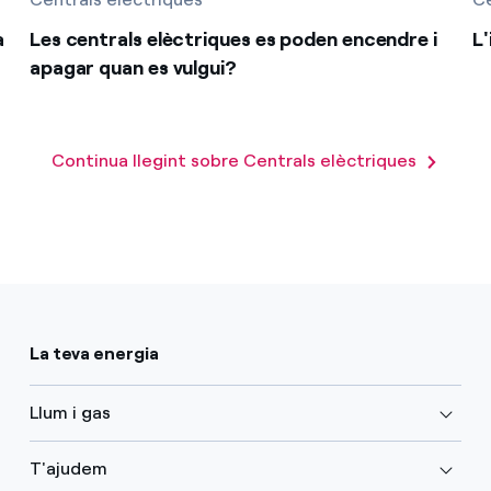
a
Les centrals elèctriques es poden encendre i
L
apagar quan es vulgui?
Continua llegint sobre Centrals elèctriques
La teva energia
Llum i gas
T'ajudem