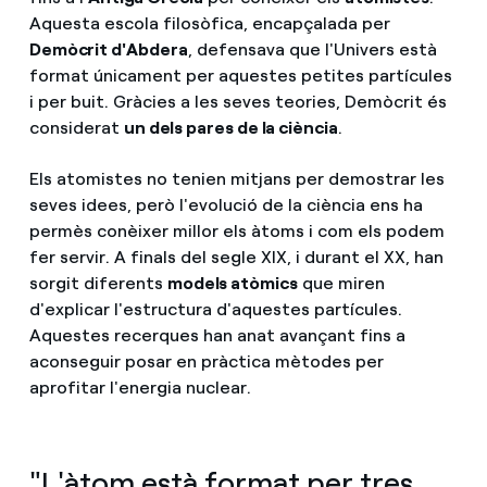
Aquesta escola filosòfica, encapçalada per
Demòcrit d'Abdera
, defensava que l'Univers està
format únicament per aquestes petites partícules
i per buit. Gràcies a les seves teories, Demòcrit és
considerat
un dels pares de la ciència
.
Els atomistes no tenien mitjans per demostrar les
seves idees, però l'evolució de la ciència ens ha
permès conèixer millor els àtoms i com els podem
fer servir. A finals del segle XIX, i durant el XX, han
sorgit diferents
models atòmics
que miren
d'explicar l'estructura d'aquestes partícules.
Aquestes recerques han anat avançant fins a
aconseguir posar en pràctica mètodes per
aprofitar l'energia nuclear.
"L'àtom està format per tres