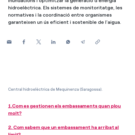
inundacions i optimitzar la generació d’energia
hidroelèctrica. Els sistemes de monitoritatge, les
Com puc veure les meves factures d'Endesa?
normatives i la coordinació entre organismes
Climatització
garanteixen un ús eficient i sostenible de l’aigua.
Com canviar el titular del contracte?
T'ajudem
Has rebut una oferta per canviar de companyia?
Ofertes per a autònoms i Pymes
Compromís
Gestiones diverses comunitats de propietaris?
Blog
Central hidroelèctrica de Mequinenza (Saragossa).
Estafes telefòniques
1.Com es gestionen els embassaments quan plou
molt?
2. Com sabem que un embassament ha arribat al
límit?