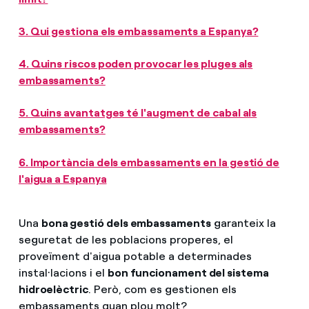
3. Qui gestiona els embassaments a Espanya?
4. Quins riscos poden provocar les pluges als
embassaments?
5. Quins avantatges té l'augment de cabal als
embassaments?
6. Importància dels embassaments en la gestió de
l'aigua a Espanya
Una
bona gestió dels embassaments
garanteix la
seguretat de les poblacions properes, el
proveïment d'aigua potable a determinades
instal·lacions i el
bon funcionament del sistema
hidroelèctric
. Però, com es gestionen els
embassaments quan plou molt?