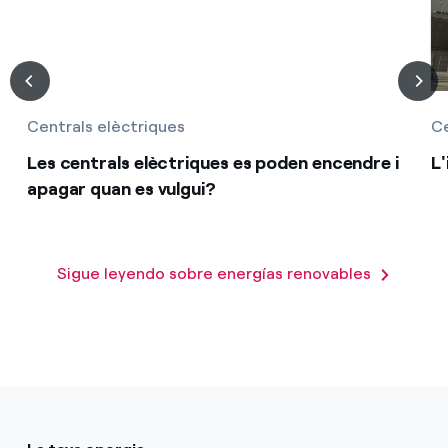
Centrals elèctriques
Ce
Les centrals elèctriques es poden encendre i
L
apagar quan es vulgui?
Sigue leyendo sobre energías renovables