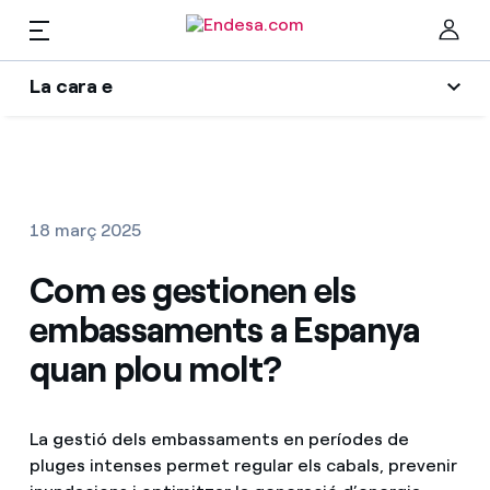
CA
La cara e
Llars
L'era de l'electrificació
Ta
Blog d'Endesa
Llum i Gas
18 març 2025
Autors
Serveis
Com es gestionen els
Una resposta
embassaments a Espanya
El llegat que serem
Mobilitat
Troba la tarifa que més et convé
quan plou molt?
Wikivatios
Compara les nostres tarifes d’empresa i estalvia
PARA TI
Music Lover
La gestió dels embassaments en períodes de
Per cada kWh que estalviïs, et descomptem un
pluges intenses permet regular els cabals, prevenir
altre
Solar