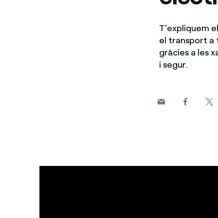
T'expliquem el
el transport a 
gràcies a les x
i segur.