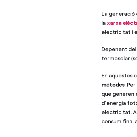
La generació d
la
xarxa elèct
electricitat i 
Depenent del 
termosolar (so
En aquestes c
mètodes
. Pe
que generen e
d’energia foto
electricitat. 
consum final a