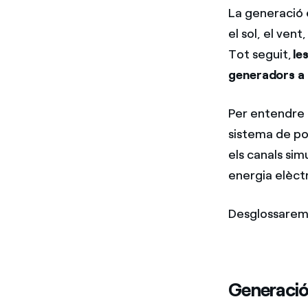
La generació 
el sol, el vent
Tot seguit,
le
generadors a 
Per entendre 
sistema de po
els canals sim
energia elèct
Desglossarem 
Generació 