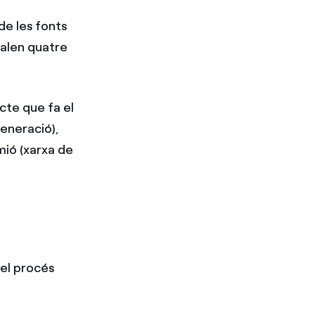
de les fonts
calen quatre
ecte que fa el
generació),
mió (xarxa de
?
el procés