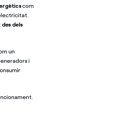
nergètics
com
lectricitat.
t des dels
com un
generadors i
 Consumir
funcionament.