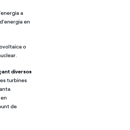
'energia a
 d'energia en
ovoltaica o
nuclear.
çant diversos
 les turbines
lanta
 en
 punt de