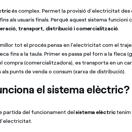
ctric
és complex. Permet la provisió d’electricitat des 
ins als usuaris finals. Perquè aquest sistema funcioni 
eració, transport, distribució i comercialització
.
illor tot el procés pensa en l'electricitat com el traj
eca fins a la taula. Primer es passa pel forn a la fleca (
el compra (comercialitzadora), es transporta en un ca
s als punts de venda o consum (xarxa de distribució).
nciona el sistema elèctric
 partida del funcionament del
sistema elèctric
tenim 
d’electricitat.