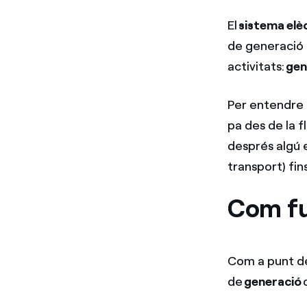
El
sistema elè
de generació f
activitats:
gen
Per entendre m
pa des de la fl
després algú 
transport) fin
Com fu
Com a punt de
de
generació