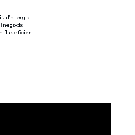
ió d'energia,
 i negocis
n flux eficient