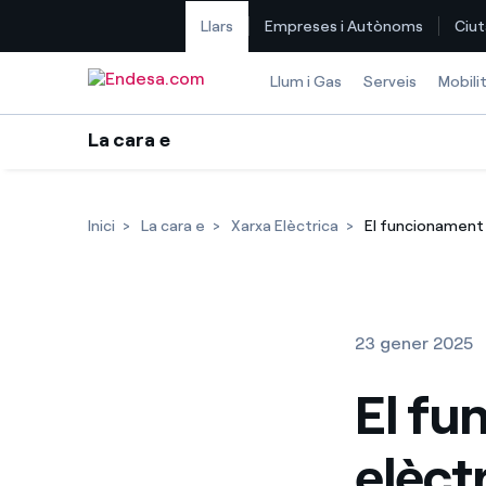
Llars
Empreses i Autònoms
Ciut
Saltar al contingut
Llum i Gas
Serveis
Mobili
La cara e
Inici
La cara e
Xarxa Elèctrica
El funcionament 
23 gener 2025
El fu
elèct