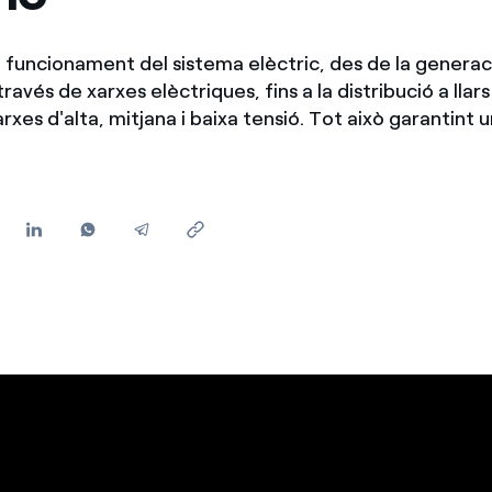
Ofertes per a autònoms i Pymes
Gestiones diverses comunitats de propietaris?
 funcionament del sistema elèctric, des de la generac
través de xarxes elèctriques, fins a la distribució a llars
arxes d'alta, mitjana i baixa tensió. Tot això garantint u