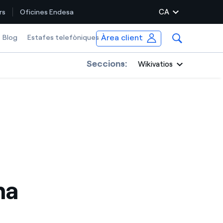
CA
rs
Oficines Endesa
Àrea client
Blog
Estafes telefòniques
Seccions:
Wikivatios
ma