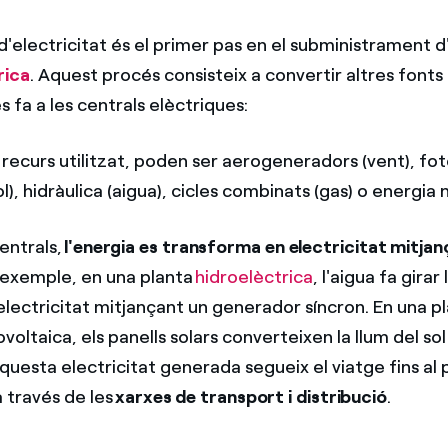
'electricitat és el primer pas en el subministrament d
rica
. Aquest procés consisteix a convertir altres fonts
es fa a les centrals elèctriques:
recurs utilitzat, poden ser aerogeneradors (vent), fot
l), hidràulica (aigua), cicles combinats (gas) o energia 
entrals,
l'energia es transforma en electricitat mitjan
r exemple, en una planta
hidroelèctrica
, l'aigua fa girar
lectricitat mitjançant un generador síncron. En una p
voltaica, els panells solars converteixen la llum del sol
Aquesta electricitat generada segueix el viatge fins al
 través de les
xarxes de transport i distribució
.