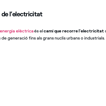
de l’electricitat
'energia elèctrica
és el
camí que recorre l'electricitat
d
 de generació fins als grans nuclis urbans o industrials.