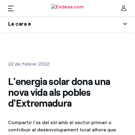
CA
La cara e
Llars
L'era de l'electrificació
Ta
Blog d'Endesa
Llum i Gas
22 de febrer 2022
Autors
Serveis
L'energia solar dona una
Una resposta
nova vida als pobles
El llegat que serem
Mobilitat
Troba la tarifa que més et convé
d'Extremadura
Wikivatios
Compara les nostres tarifes d’empresa i estalvia
PARA TI
Music Lover
Compartir l'ús del sòl amb el sector primari o
Per cada kWh que estalviïs, et descomptem un
contribuir al desenvolupament local alhora que
altre
Solar