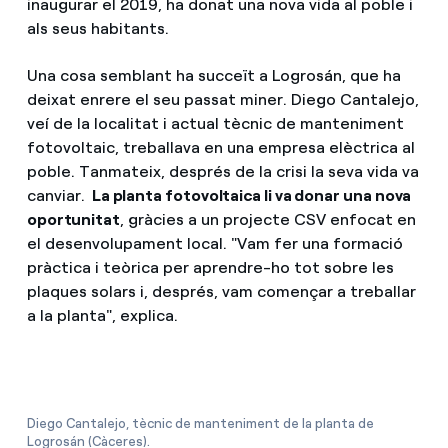
inaugurar el 2019, ha donat una nova vida al poble i
als seus habitants.
Una cosa semblant ha succeït a Logrosán, que ha
deixat enrere el seu passat miner. Diego Cantalejo,
veí de la localitat i actual tècnic de manteniment
fotovoltaic, treballava en una empresa elèctrica al
poble. Tanmateix, després de la crisi la seva vida va
canviar.
La planta fotovoltaica li va donar una nova
oportunitat
, gràcies a un projecte CSV enfocat en
el desenvolupament local. "Vam fer una formació
pràctica i teòrica per aprendre-ho tot sobre les
plaques solars i, després, vam començar a treballar
a la planta", explica.
Diego Cantalejo, tècnic de manteniment de la planta de
Logrosán (Càceres).