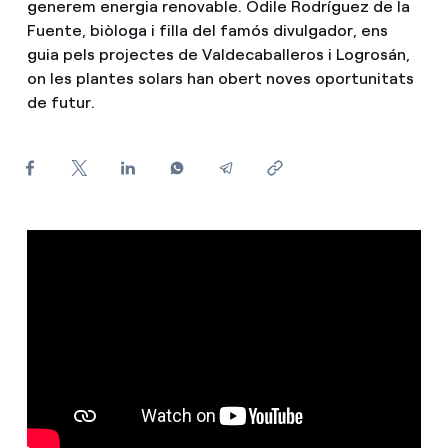
generem energia renovable. Odile Rodríguez de la
Fuente, biòloga i filla del famós divulgador, ens
Com puc veure les meves factures d'Endesa?
guia pels projectes de Valdecaballeros i Logrosán,
Climatització
on les plantes solars han obert noves oportunitats
Com canviar el titular del contracte?
de futur.
T'ajudem
Has rebut una oferta per canviar de companyia?
Ofertes per a autònoms i Pymes
Compromís
Gestiones diverses comunitats de propietaris?
Blog
Estafes telefòniques