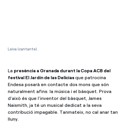
Com puc veure les meves factures d'Endesa?
Climatització
Com canviar el titular del contracte?
T'ajudem
Has rebut una oferta per canviar de companyia?
Ofertes per a autònoms i Pymes
Leiva (cantante).
Compromís
Gestiones diverses comunitats de propietaris?
Blog
La
presència a Granada durant la Copa ACB del
festival El Jardín de las Delicias
que patrocina
Endesa posarà en contacte dos mons que són
Estafes telefòniques
naturalment afins: la música i el bàsquet. Prova
d'això és que l'inventor del bàsquet, James
Naismith, ja té un musical dedicat a la seva
contribució impagable. Tanmateix, no cal anar tan
lluny.