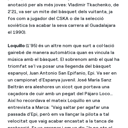
anotació per als més joves: Vladimir Tkachenko, de
2’21, va ser un mite del bàsquet dels vuitanta, ja
fos com a jugador del CSKA o de la selecció
soviètica (va acabar la seva carrera al Guadalajara
el 1990).
Loquillo
(1’95) és un altre nom que surt a col·lació
gairebé de manera automàtica quan es vincula la
música amb el bàsquet. El sobrenom amb el qual ha
triomfat se'l va posar una llegenda del bàsquet
espanyol, Juan Antonio San Epifanio, Epi. Va ser en
un campionat d'Espanya juvenil. José María Sanz
Beltrán era aleshores un xicot que portava una
caçadora de cuir amb un pegat del Pájaro Loco…
Així ho recordava el mateix Loquillo en una
entrevista a Marca: "Vaig saltar per agafar una
passada d'Epi, però em va llançar la pilota a tal
velocitat que vaig acabar encastat a la tanca de
protecció. Es va apropar i em va dir: "Ja no ets el