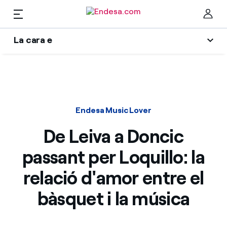
La cara e
Llars
L'era de l'electrificació
Ta
Blog d'Endesa
Llum i Gas
Endesa Music Lover
Autors
Serveis
De Leiva a Doncic
Una resposta
passant per Loquillo: la
El llegat que serem
Mobilitat
Troba la tarifa que més et convé
relació d'amor entre el
Wikivatios
Compara les nostres tarifes d’empresa i estalvia
PARA TI
bàsquet i la música
Music Lover
Per cada kWh que estalviïs, et descomptem un
altre
Solar