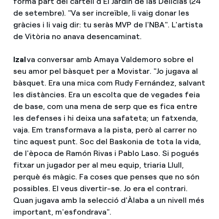
forma part del cartell d'El Jardín de las Delicias (24
de setembre). "Va ser increïble, li vaig donar les
gràcies i li vaig dir: tu seràs MVP de l'NBA". L'artista
de Vitòria no anava desencaminat.
Izal
va conversar amb Amaya Valdemoro sobre el
seu amor pel bàsquet per a Movistar. "Jo jugava al
bàsquet. Era una mica com Rudy Fernández, salvant
les distàncies. Era un escolta que de vegades feia
de base, com una mena de serp que es fica entre
les defenses i hi deixa una safateta; un fatxenda,
vaja. Em transformava a la pista, però al carrer no
tinc aquest punt. Soc del Baskonia de tota la vida,
de l'època de Ramón Rivas i Pablo Laso. Si pogués
fitxar un jugador per al meu equip, triaria Llull,
perquè és màgic. Fa coses que penses que no són
possibles. El veus divertir-se. Jo era el contrari.
Quan jugava amb la selecció d'Àlaba a un nivell més
important, m'esfondrava".