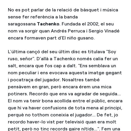
No es pot parlar de la relació de bàsquet i música
sense fer referència a la banda
saragossana
Tachenko
. Fundada el 2002, el seu
nom va sorgir quan Andrés Perruca i Sergio Vinadé
encara formaven part d'El niño gusano.
L'última cançó del seu últim disc es titulava "Soy
ruso, señor". D'allà a Tachenko només calia fer un
salt, encara que fos cap a dalt. "Ens semblava un
nom peculiar i ens evocava aquesta imatge gegant
i pocatraça del jugador. Nosaltres també
pensàvem en gran, però encara érem una mica
potiners. Recordo que ens va agradar de seguida...
El nom va tenir bona acollida entre el públic, encara
que hi va haver confusions de tota mena al principi,
perquè no tothom coneixia el jugador... De fet, jo
recordo haver-lo vist per televisió quan era molt
petit, però no tinc records gaire nítids...". Fem una