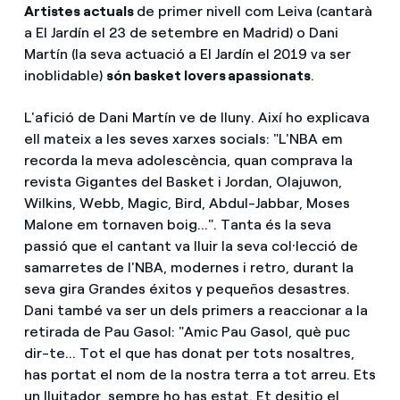
Artistes actuals
de primer nivell com Leiva (cantarà
a El Jardín el 23 de setembre en Madrid) o Dani
Martín (la seva actuació a El Jardín el 2019 va ser
inoblidable)
són basket lovers apassionats
.
L'afició de Dani Martín ve de lluny. Així ho explicava
ell mateix a les seves xarxes socials: "L'NBA em
recorda la meva adolescència, quan comprava la
revista Gigantes del Basket i Jordan, Olajuwon,
Wilkins, Webb, Magic, Bird, Abdul-Jabbar, Moses
Malone em tornaven boig...". Tanta és la seva
passió que el cantant va lluir la seva col·lecció de
samarretes de l'NBA, modernes i retro, durant la
seva gira Grandes éxitos y pequeños desastres.
Dani també va ser un dels primers a reaccionar a la
retirada de Pau Gasol: "Amic Pau Gasol, què puc
dir-te... Tot el que has donat per tots nosaltres,
has portat el nom de la nostra terra a tot arreu. Ets
un lluitador, sempre ho has estat. Et desitjo el