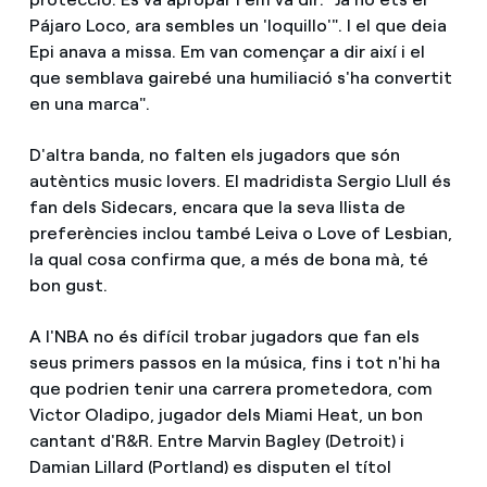
Pájaro Loco, ara sembles un 'loquillo'". I el que deia
Epi anava a missa. Em van començar a dir així i el
que semblava gairebé una humiliació s'ha convertit
en una marca".
D'altra banda, no falten els jugadors que són
autèntics music lovers. El madridista Sergio Llull és
fan dels Sidecars, encara que la seva llista de
preferències inclou també Leiva o Love of Lesbian,
la qual cosa confirma que, a més de bona mà, té
bon gust.
A l'NBA no és difícil trobar jugadors que fan els
seus primers passos en la música, fins i tot n'hi ha
que podrien tenir una carrera prometedora, com
Victor Oladipo, jugador dels Miami Heat, un bon
cantant d'R&R. Entre Marvin Bagley (Detroit) i
Damian Lillard (Portland) es disputen el títol