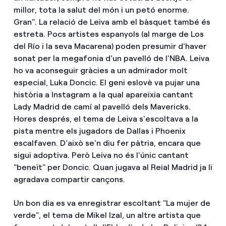
millor, tota la salut del món i un petó enorme.
Gran". La relació de Leiva amb el bàsquet també és
estreta. Pocs artistes espanyols (al marge de Los
del Río i la seva Macarena) poden presumir d'haver
sonat per la megafonia d'un pavelló de l'NBA. Leiva
ho va aconseguir gràcies a un admirador molt
especial, Luka Doncic. El geni eslovè va pujar una
història a Instagram a la qual apareixia cantant
Lady Madrid de camí al pavelló dels Mavericks.
Hores després, el tema de Leiva s'escoltava a la
pista mentre els jugadors de Dallas i Phoenix
escalfaven. D'això se'n diu fer pàtria, encara que
sigui adoptiva. Però Leiva no és l'únic cantant
"beneït" per Doncic. Quan jugava al Reial Madrid ja li
agradava compartir cançons.
Un bon dia es va enregistrar escoltant "La mujer de
verde", el tema de Mikel Izal, un altre artista que