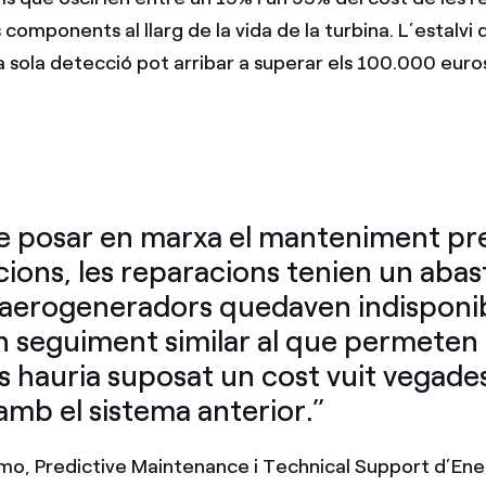
s components al llarg de la vida de la turbina. L’estalvi
a sola detecció pot arribar a superar els 100.000 euro
e posar en marxa el manteniment pre
cions, les reparacions tenien un aba
s aerogeneradors quedaven indisponi
 seguiment similar al que permeten 
s hauria suposat un cost vuit vegade
amb el sistema anterior.”
mo, Predictive Maintenance i Technical Support d’Ene