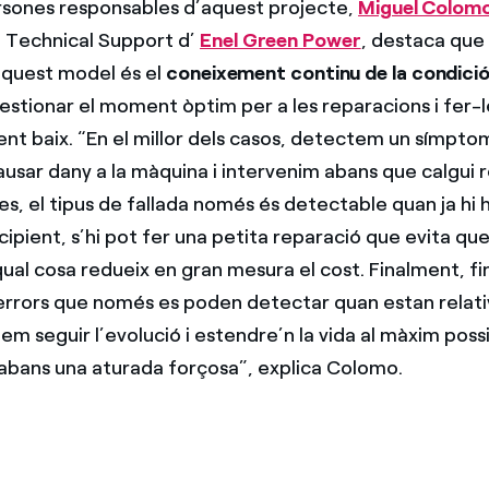
rsones responsables d’aquest projecte,
Miguel Colom
 Technical Support d’
Enel Green Power
, destaca que 
aquest model és el
coneixement continu de la condició
stionar el moment òptim per a les reparacions i fer-l
nt baix. “En el millor dels casos, detectem un símpt
usar dany a la màquina i intervenim abans que calgui r
s, el tipus de fallada només és detectable quan ja hi 
ipient, s’hi pot fer una petita reparació que evita que
ual cosa redueix en gran mesura el cost. Finalment, fins
 errors que només es poden detectar quan estan rela
m seguir l’evolució i estendre’n la vida al màxim poss
i abans una aturada forçosa”, explica Colomo.