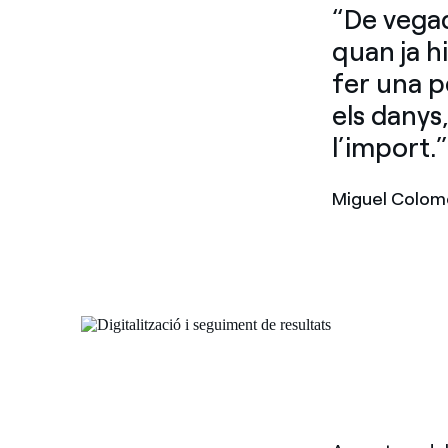
“De vegad
quan ja h
fer una p
els danys
l’import.
Miguel Colomo