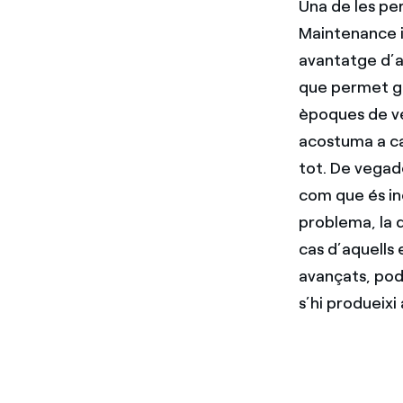
Una de les pe
Maintenance i
avantatge d’
que permet ge
èpoques de ve
acostuma a ca
tot. De vegade
com que és inc
problema, la q
cas d’aquells
avançats, pode
s’hi produeix