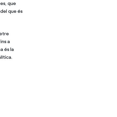
es, que
del que és
metre
fins a
a és la
ítica.