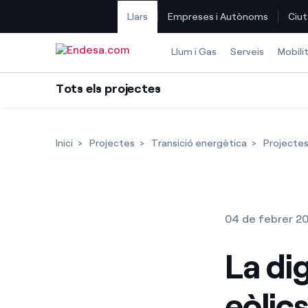
Llars
Empreses i Autònoms
Ciut
Saltar al contingut
Llum i Gas
Serveis
Mobili
Tots els projectes
Inici
Projectes
Transició energètica
Projectes
04 de febrer 2
La dig
eòlic