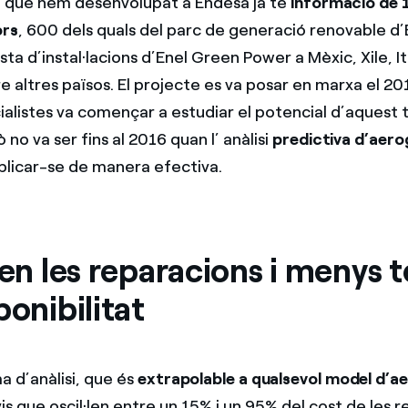
 que hem desenvolupat a Endesa ja té
informació de 
ors
, 600 dels quals del parc de generació renovable d
sta d’instal·lacions d’Enel Green Power a Mèxic, Xile, Ità
 altres països. El projecte es va posar en marxa el 20
ialistes va començar a estudiar el potencial d’aquest 
 no va ser fins al 2016 quan l’ anàlisi
predictiva d’aer
licar-se de manera efectiva.
 en les reparacions i menys
ponibilitat
 d’anàlisi, que és
extrapolable a qualsevol model d’
s que oscil·len entre un 15% i un 95% del cost de les 