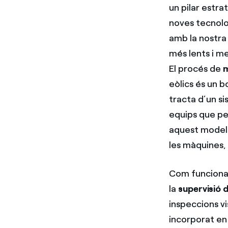
un pilar estra
noves tecnolog
amb la nostra 
més lents i me
El procés de
m
eòlics és un b
tracta d’un s
equips que pe
aquest model é
les màquines, 
Com funciona
la
supervisió 
inspeccions vi
incorporat en