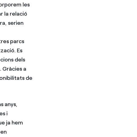
corporem les
r la relació
ra, serien
tres parcs
zació. Es
acions dels
. Gràcies a
onibilitats de
s anys,
s i
que ja hem
, en