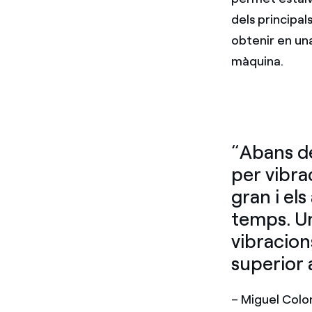
dels principal
obtenir en un
màquina.
“Abans d
per vibra
gran i el
temps. Un
vibracion
superior 
– Miguel Colo