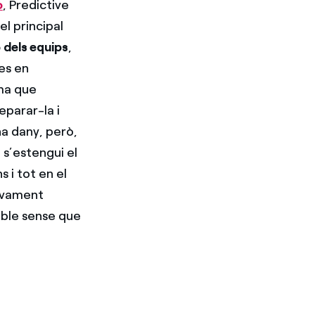
o
, Predictive
el principal
 dels equips
,
es en
oma que
eparar-la i
ha dany, però,
 s’estengui el
 i tot en el
tivament
ible sense que