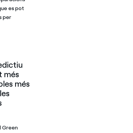
 que es pot
s per
dictiu
st més
bles més
les
s
l Green