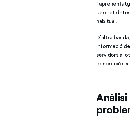
l’aprenentatg
permet detect
habitual.
D’altra banda,
informació de
servidors allo
generació sist
Anàlisi
proble