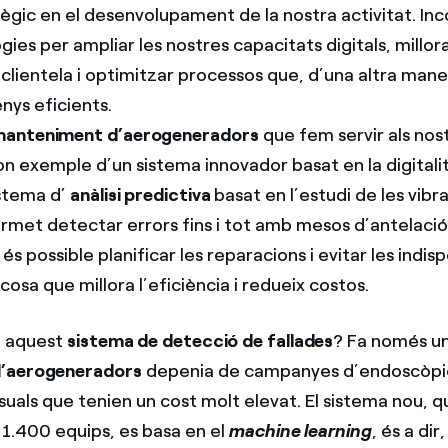
tègic en el desenvolupament de la nostra activitat. In
ies per ampliar les nostres capacitats digitals, millora
clientela i optimitzar processos que, d’una altra mane
nys eficients.
anteniment d’aerogeneradors
que fem servir als nos
on exemple d’un sistema innovador basat en la digitalit
istema d’
anàlisi predictiva
basat en l’estudi de les vibr
rmet detectar errors fins i tot amb mesos d’antelació
s possible planificar les reparacions i evitar les indisp
cosa que millora l’eficiència i redueix costos.
 aquest
sistema de detecció de fallades
? Fa només un
d’aerogeneradors
depenia de campanyes d’endoscòpie
suals que tenien un cost molt elevat. El sistema nou, 
 1.400 equips, es basa en el
machine learning
, és a dir