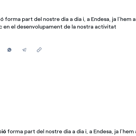
Ofertes per a autònoms i Pymes
Gestiones diverses comunitats de propietaris?
ió forma part del nostre dia a dia i, a Endesa, ja l’hem
ic en el desenvolupament de la nostra activitat
ció
forma part del nostre dia a dia i, a Endesa, ja l’he