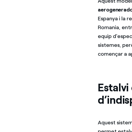
Aquest model
aerogenerad
Espanya i la re
Romania, entre
equip d'espec
sistemes, però
començar a ap
Estalvi
d’indis
Aquest sistema
permet estalvi