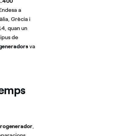
1.400
’Endesa a
lia, Grècia i
14, quan un
tipus de
ogeneradors
va
 temps
aerogenerador
,
reparacions