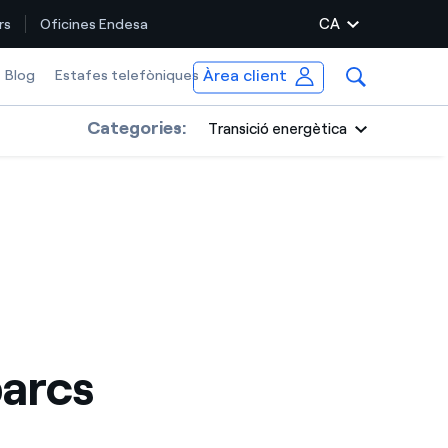
CA
rs
Oficines Endesa
Àrea client
Blog
Estafes telefòniques
Categories:
Transició energètica
parcs