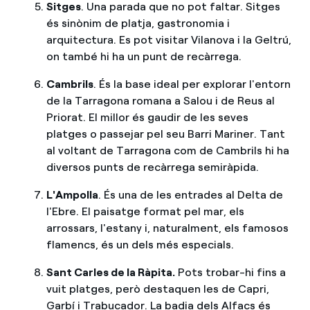
Sitges
. Una parada que no pot faltar. Sitges
és sinònim de platja, gastronomia i
arquitectura. Es pot visitar Vilanova i la Geltrú,
on també hi ha un punt de recàrrega.
Cambrils
. És la base ideal per explorar l'entorn
de la Tarragona romana a Salou i de Reus al
Priorat. El millor és gaudir de les seves
platges o passejar pel seu Barri Mariner. Tant
al voltant de Tarragona com de Cambrils hi ha
diversos punts de recàrrega semiràpida.
L'Ampolla
. És una de les entrades al Delta de
l'Ebre. El paisatge format pel mar, els
arrossars, l'estany i, naturalment, els famosos
flamencs, és un dels més especials.
Sant Carles de la Ràpita.
Pots trobar-hi fins a
vuit platges, però destaquen les de Capri,
Garbí i Trabucador. La badia dels Alfacs és