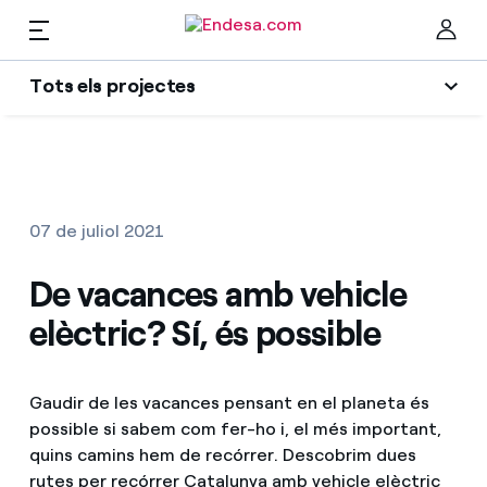
CA
Tots els projectes
Llars
Tots els projectes
Ta
Transició energètica
Llum i Gas
07 de juliol 2021
Social projectes
Serveis
De vacances amb vehicle
Sector energètic
elèctric? Sí, és possible
Innovability
Mobilitat
Troba la tarifa que més et convé
Economia circular
Gaudir de les vacances pensant en el planeta és
Compara les nostres tarifes d’empresa i estalvia
PARA TI
possible si sabem com fer-ho i, el més important,
Medi ambient
Per cada kWh que estalviïs, et descomptem un
quins camins hem de recórrer. Descobrim dues
altre
Solar
rutes per recórrer Catalunya amb vehicle elèctric