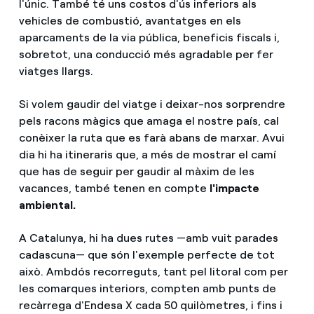
l'únic. També té uns costos d'ús inferiors als
vehicles de combustió, avantatges en els
aparcaments de la via pública, beneficis fiscals i,
sobretot, una conducció més agradable per fer
viatges llargs.
Si volem gaudir del viatge i deixar-nos sorprendre
pels racons màgics que amaga el nostre país, cal
conèixer la ruta que es farà abans de marxar. Avui
dia hi ha itineraris que, a més de mostrar el camí
que has de seguir per gaudir al màxim de les
vacances, també tenen en compte
l'impacte
ambiental.
A Catalunya, hi ha dues rutes —amb vuit parades
cadascuna— que són l'exemple perfecte de tot
això. Ambdós recorreguts, tant pel litoral com per
les comarques interiors, compten amb punts de
recàrrega d'Endesa X cada 50 quilòmetres, i fins i