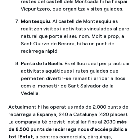
restes del castell dels Montcada hi ha l'espai
Vicpuntzero, que organitza visites guiades.
Montesquiu
. Al castell de Montesquiu es
realitzen visites i activitats vinculades al parc
natural que porta el seu nom. Molt a prop, a
Sant Quirze de Besora, hi ha un punt de
recàrrega ràpid.
Pantà de la Baells.
És el lloc ideal per practicar
activitats aquàtiques i rutes guiades que
permeten divertir-se remant i arribar a llocs
com el monestir de Sant Salvador de la
Vedella.
Actualment hi ha operatius més de 2.000 punts de
recàrrega a Espanya, 240 a Catalunya (420 places).
La companyia té previst instal·lar fins al 2030
més
de 8.500 punts de recàrrega nous d'accés públic a
tot l'Estat
, a centres comercials, pàrquings,