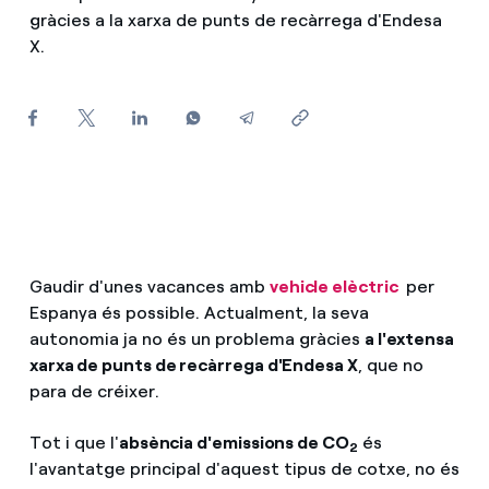
gràcies a la xarxa de punts de recàrrega d'Endesa
Com puc veure les meves factures d'Endesa?
X.
Climatització
Com canviar el titular del contracte?
T'ajudem
Has rebut una oferta per canviar de companyia?
Ofertes per a autònoms i Pymes
Compromís
Gestiones diverses comunitats de propietaris?
Blog
Gaudir d'unes vacances amb
vehicle elèctric
per
Espanya és possible. Actualment, la seva
Estafes telefòniques
autonomia ja no és un problema gràcies
a l'extensa
xarxa de punts de recàrrega d'Endesa X
, que no
para de créixer.
Tot i que l'
absència d'emissions de CO
és
2
l'avantatge principal d'aquest tipus de cotxe, no és