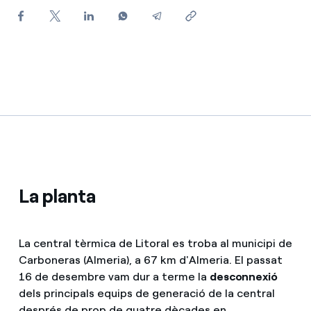
Com puc veure les meves factures d'Endesa?
Climatització
Com canviar el titular del contracte?
T'ajudem
Has rebut una oferta per canviar de companyia?
Ofertes per a autònoms i Pymes
Compromís
Gestiones diverses comunitats de propietaris?
Blog
La planta
Estafes telefòniques
La central tèrmica de Litoral es troba al municipi de
Carboneras (Almeria), a 67 km d'Almeria. El passat
16 de desembre vam dur a terme la
desconnexió
dels principals equips de generació de la central
després de prop de quatre dècades en