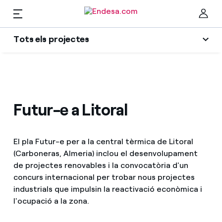
CA
Tots els projectes
Llars
Tots els projectes
Ta
Transició energètica
Llum i Gas
Futur-e a Litoral
Social projectes
Serveis
Sector energètic
El pla Futur-e per a la central tèrmica de Litoral
Innovability
(Carboneras, Almeria) inclou el desenvolupament
Mobilitat
Troba la tarifa que més et convé
de projectes renovables i la convocatòria d'un
Economia circular
concurs internacional per trobar nous projectes
Compara les nostres tarifes d’empresa i estalvia
PARA TI
industrials que impulsin la reactivació econòmica i
Medi ambient
l'ocupació a la zona.
Per cada kWh que estalviïs, et descomptem un
altre
Solar