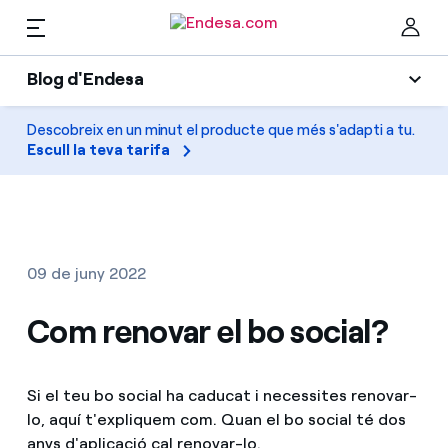
CA
Blog d'Endesa
Llars
Blog d'Endesa
Descobreix en un minut el producte que més s'adapti a tu.
Ta
Escull la teva tarifa
Llum
Llum i Gas
Climatització
Serveis
Gas
09 de juny 2022
Mobilitat
Mobilitat
Com renovar el bo social?
Troba la tarifa que més et convé
Solar
Compara les nostres tarifes d’empresa i estalvia
PARA TI
Si el teu bo social ha caducat i necessites renovar-
Electrodomèstics
Per cada kWh que estalviïs, et descomptem un
lo, aquí t'expliquem com. Quan el bo social té dos
altre
Solar
Empreses
anys d'aplicació cal renovar-lo.