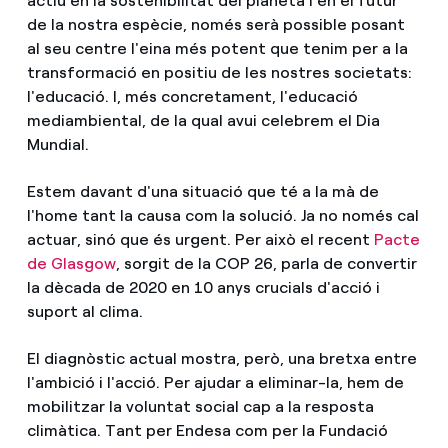
actiu en la sostenibilitat del planeta i en el futur
de la nostra espècie, només serà possible posant
al seu centre l'eina més potent que tenim per a la
transformació en positiu de les nostres societats:
l'educació. I, més concretament, l'educació
mediambiental, de la qual avui celebrem el Dia
Mundial.
Estem davant d'una situació que té a la mà de
l'home tant la causa com la solució. Ja no només cal
actuar, sinó que és urgent. Per això el recent
Pacte
de Glasgow
, sorgit de la COP 26, parla de convertir
la dècada de 2020 en 10 anys crucials d'acció i
suport al clima.
El diagnòstic actual mostra, però, una bretxa entre
l'ambició i l'acció. Per ajudar a eliminar-la, hem de
mobilitzar la voluntat social cap a la resposta
climàtica. Tant per Endesa com per la Fundació