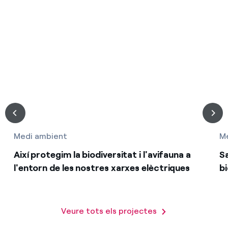
Medi ambient
M
Així protegim la biodiversitat i l'avifauna a
Sa
l'entorn de les nostres xarxes elèctriques
bi
Veure tots els projectes