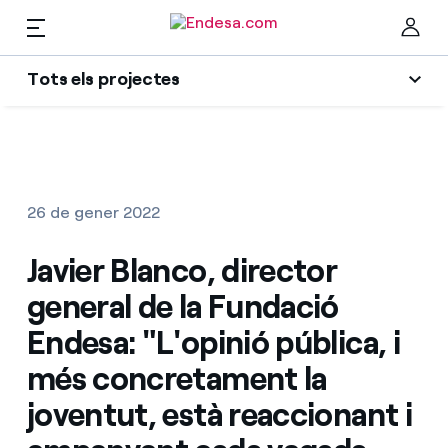
Tots els projectes
Llars
Tots els projectes
Ta
Transició energètica
Llum i Gas
26 de gener 2022
Social projectes
Serveis
Javier Blanco, director
Sector energètic
general de la Fundació
Innovability
Mobilitat
Troba la tarifa que més et convé
Endesa: "L'opinió pública, i
Economia circular
més concretament la
Compara les nostres tarifes d’empresa i estalvia
PARA TI
Medi ambient
joventut, està reaccionant i
Per cada kWh que estalviïs, et descomptem un
altre
Solar