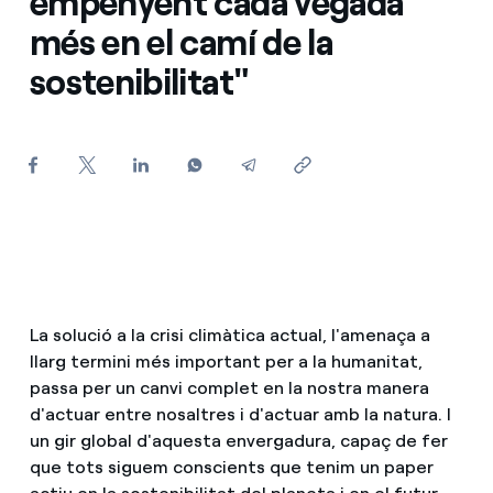
empenyent cada vegada
més en el camí de la
Com puc veure les meves factures d'Endesa?
Climatització
sostenibilitat"
Com canviar el titular del contracte?
T'ajudem
Has rebut una oferta per canviar de companyia?
Ofertes per a autònoms i Pymes
Compromís
Gestiones diverses comunitats de propietaris?
Blog
Estafes telefòniques
La solució a la crisi climàtica actual, l'amenaça a
llarg termini més important per a la humanitat,
passa per un canvi complet en la nostra manera
d'actuar entre nosaltres i d'actuar amb la natura. I
un gir global d'aquesta envergadura, capaç de fer
que tots siguem conscients que tenim un paper