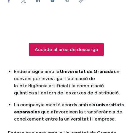
Com puc veure les meves factures d'Endesa?
Com canviar el titular del contracte?
Has rebut una oferta per canviar de companyia?
Accede al área de descarga
Ofertes per a autònoms i Pymes
Gestiones diverses comunitats de propietaris?
Endesa signa amb la
Universitat de Granada
un
conveni per investigar l'aplicació de
la intel·ligència artificial i la computació
quàntica a l'entorn de les xarxes de distribució.
La companyia manté acords amb
sis universitats
espanyoles
que afavoreixen la transferència de
coneixement entre la universitat i l'empresa.
Endesa ha signat amb la Universitat de Granada