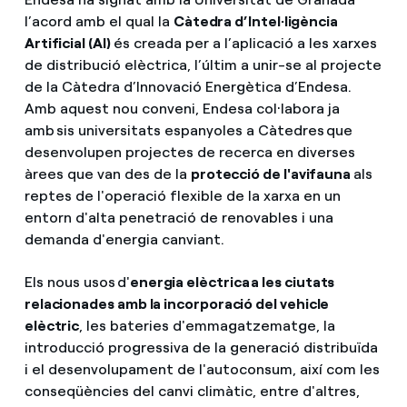
l’acord amb el qual la
Càtedra d’Intel·ligència
Artificial (AI)
és creada per a l’aplicació a les xarxes
de distribució elèctrica, l’últim a unir-se al projecte
de la Càtedra d’Innovació Energètica d’Endesa.
Amb aquest nou conveni, Endesa col·labora ja
amb sis universitats espanyoles a Càtedres que
desenvolupen projectes de recerca en diverses
àrees que van des de la
protecció de l'avifauna
als
reptes de l'operació flexible de la xarxa en un
entorn d'alta penetració de renovables i una
demanda d'energia canviant.
Els nous usos d'
energia elèctrica a les ciutats
relacionades amb la incorporació del vehicle
elèctric
, les bateries d'emmagatzematge, la
introducció progressiva de la generació distribuïda
i el desenvolupament de l'autoconsum, així com les
conseqüències del canvi climàtic, entre d'altres,