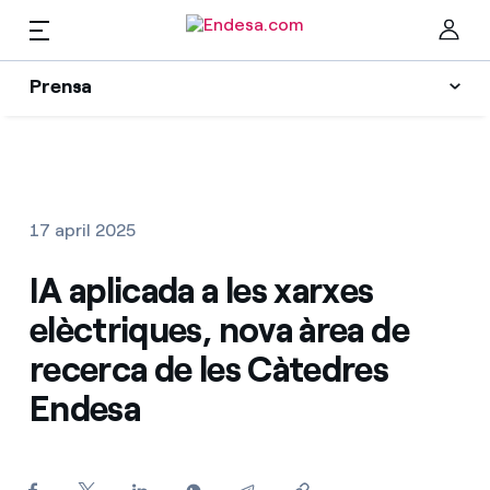
CA
Prensa
Premsa
Newsletter i alertes
Cer
Actualitat
17 april 2025
Recursos
IA aplicada a les xarxes
elèctriques, nova àrea de
Col·leccions
Troba la tarifa que més et convé
recerca de les Càtedres
Endesa
Compara les nostres tarifes d’empresa i estalvia
Contactes premsa
Per cada kWh que estalviïs, et descomptem un
altre