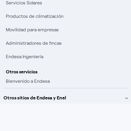
Servicios Solares
Productos de climatización
Movilidad para empresas
Administradores de fincas
Endesa Ingeniería
Otros servicios
Bienvenido a Endesa
Ventajas por ser cliente
Otros sitios de Endesa y Enel
Promociones y ganadores
Descárgate nuestra app Endesa Clientes
Endesa X Way
Pólizas de seguro
Fundación Endesa