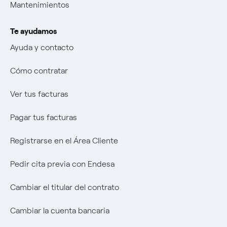
Mantenimientos
Offerta Servizio Tutela Gas
Transparencia
Mix Combustibili
Ofertas de empleo
La era de la electrificación
Te ayudamos
Cambiar el titular del contrato
Negoziacioine paritetica
Transparencia
Autores
Ayuda y contacto
Cambiar la cuenta bancaria
Offerta Servizio Tutela Gas
Negoziacioine paritetica
Una respuesta
Cómo contratar
Calculadora de potencia
Offerta Servizio Tutela Gas
El legado que seremos
Ver tus facturas
Sistema Interno de Protección del Informante
Music Lover
Pagar tus facturas
Wikivatios
Registrarse en el Área Cliente
Pedir cita previa con Endesa
Cambiar el titular del contrato
Cambiar la cuenta bancaria