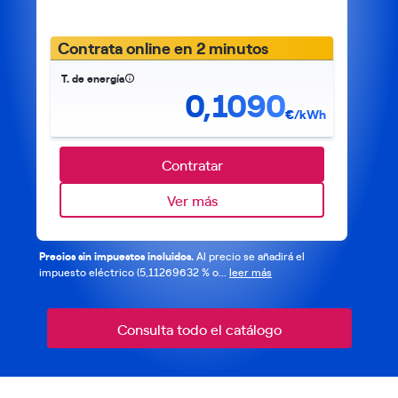
Contrata online en 2 minutos
T. de energía
0,1090
€/kWh
Contratar
Ver más
Precios sin impuestos incluidos.
Al precio se añadirá el
impuesto eléctrico (5,11269632 % o...
leer más
Consulta todo el catálogo