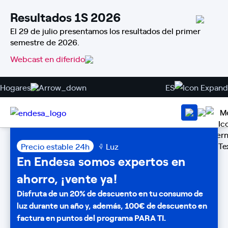
Resultados 1S 2026
El 29 de julio presentamos los resultados del primer
semestre de 2026.
Webcast en diferido
Hogares
ES
Precio estable 24h
Luz
En Endesa somos expertos en
ahorro, ¡vente ya!
Disfruta de un 20% de descuento en tu consumo de
luz durante un año y, además, 100€ de descuento en
factura en puntos del programa PARA TI.