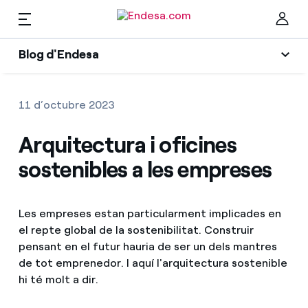
CA
Blog d'Endesa
Empreses i Autònoms
Blog d'Endesa
Ta
11 d’octubre 2023
Llum
Llum
Arquitectura i oficines
Climatització
sostenibles a les empreses
Gas
Gas
Mobilitat
Les empreses estan particularment implicades en
Manteniments
Troba la tarifa que més et convé
el repte global de la sostenibilitat. Construir
Solar
pensant en el futur hauria de ser un dels mantres
Compara les nostres tarifes d’empresa i estalvia
Solar
de tot emprenedor. I aquí l'arquitectura sostenible
Electrodomèstics
hi té molt a dir.
Per cada kWh que estalviïs, et descomptem un
altre
Clima
Empreses