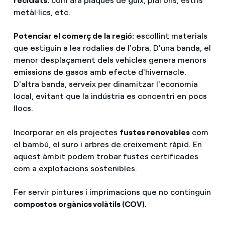
reciclats:
com ara plaques de guix, plafons, estris
metàl·lics, etc.
Potenciar el comerç de la regió:
escollint materials
que estiguin a les rodalies de l'obra. D'una banda, el
menor desplaçament dels vehicles genera menors
emissions de gasos amb efecte d'hivernacle.
D'altra banda, serveix per dinamitzar l'economia
local, evitant que la indústria es concentri en pocs
llocs.
Incorporar en els projectes
fustes renovables
com
el bambú, el suro i arbres de creixement ràpid. En
aquest àmbit podem trobar fustes certificades
com a explotacions sostenibles.
Fer servir pintures i imprimacions que no continguin
compostos orgànics volàtils (COV)
.