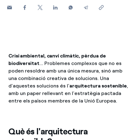
Com puc veure les meves factures d'Endesa?
Consells d estalvi
Serveis
Com canviar el titular del contracte?
Horaris punta, horaris pla i horaris vall: què són, quan s'a
Mobilitat
Has rebut una oferta per canviar de companyia?
Cita prèvia Endesa: com demanar, canviar o anul·lar la te
Ofertes per a autònoms i Pymes
Crisi ambiental, canvi climàtic, pèrdua de
Blog
biodiversitat
... Problemes complexos que no es
Gestiones diverses comunitats de propietaris?
poden resoldre amb una única mesura, sinó amb
T'ajudem
una combinació creativa de solucions. Una
d'aquestes solucions és l'
arquitectura sostenible
,
amb un paper rellevant en l'estratègia pactada
entre els països membres de la Unió Europea.
Què és l'arquitectura