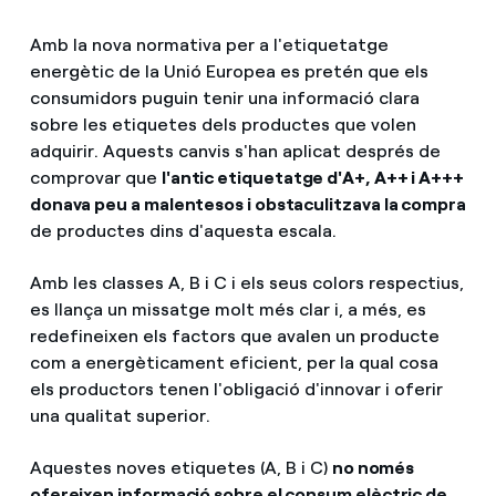
Amb la nova normativa per a l'etiquetatge
energètic de la Unió Europea es pretén que els
consumidors puguin tenir una informació clara
sobre les etiquetes dels productes que volen
adquirir. Aquests canvis s'han aplicat després de
comprovar que
l'antic etiquetatge d'A+, A++ i A+++
donava peu a malentesos i obstaculitzava la compra
de productes dins d'aquesta escala.
Amb les classes A, B i C i els seus colors respectius,
es llança un missatge molt més clar i, a més, es
redefineixen els factors que avalen un producte
com a energèticament eficient, per la qual cosa
els productors tenen l'obligació d'innovar i oferir
una qualitat superior.
Aquestes noves etiquetes (A, B i C)
no només
ofereixen informació sobre el consum elèctric de