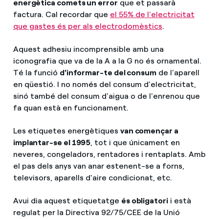
energètica comets un error
que et passarà
factura. Cal recordar que
el 55% de l'electricitat
que gastes és per als electrodomèstics
.
Aquest adhesiu incomprensible amb una
iconografia que va de la A a la G no és ornamental.
Té la funció
d'informar-te del consum
de l'aparell
en qüestió. I no només del consum d'electricitat,
sinó també del consum d'aigua o de l'enrenou que
fa quan està en funcionament.
Les etiquetes energètiques
van començar a
implantar-se el 1995
, tot i que únicament en
neveres, congeladors, rentadores i rentaplats. Amb
el pas dels anys van anar estenent-se a forns,
televisors, aparells d'aire condicionat, etc.
Avui dia aquest etiquetatge
és obligatori
i està
regulat per la Directiva 92/75/CEE de la Unió