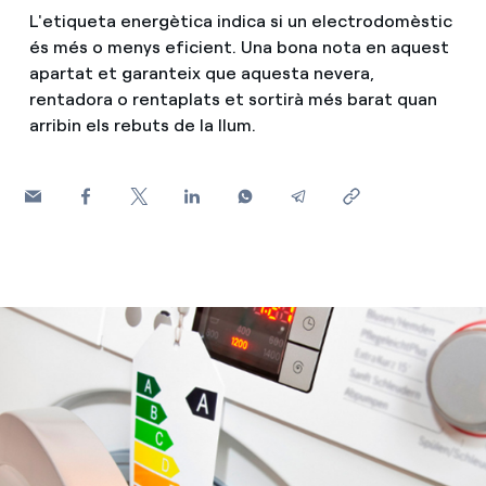
L'etiqueta energètica indica si un electrodomèstic
Com puc veure les meves factures d'Endesa?
Consells d estalvi
és més o menys eficient. Una bona nota en aquest
Climatització
apartat et garanteix que aquesta nevera,
Com canviar el titular del contracte?
Horaris punta, horaris pla i horaris vall: què són, quan s'a
rentadora o rentaplats et sortirà més barat quan
arribin els rebuts de la llum.
T'ajudem
Has rebut una oferta per canviar de companyia?
Cita prèvia Endesa: com demanar, canviar o anul·lar la te
Ofertes per a autònoms i Pymes
Compromís
Gestiones diverses comunitats de propietaris?
Blog
Estafes telefòniques