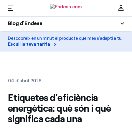
CA
Blog d'Endesa
Llars
Blog d'Endesa
Descobreix en un minut el producte que més s'adapti a tu.
Ta
Escull la teva tarifa
Llum
Llum i Gas
Climatització
Serveis
Gas
04 d’abril 2018
Mobilitat
Mobilitat
Etiquetes d'eficiència
Troba la tarifa que més et convé
Solar
energètica: què són i què
Compara les nostres tarifes d’empresa i estalvia
PARA TI
significa cada una
Electrodomèstics
Per cada kWh que estalviïs, et descomptem un
altre
Solar
Empreses