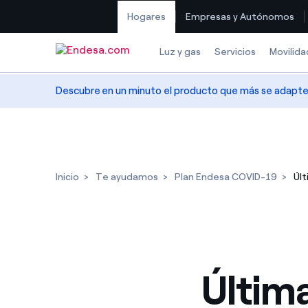
Hogares
Empresas y Autónomos
Saltar al contenido
Luz y gas
Servicios
Movilida
Descubre en un minuto el producto que más se adapte a
Inicio
Te ayudamos
Plan Endesa COVID-19
Últ
Últim