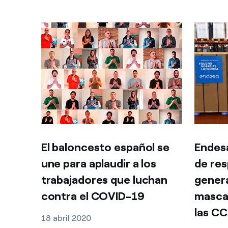
El baloncesto español se
Endes
une para aplaudir a los
de res
trabajadores que luchan
gener
contra el COVID-19
mascar
las C
18 abril 2020