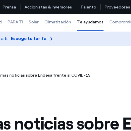
Prensa
Accionistas & Inversores
Talento
Proveedores
d
PARA TI
Solar
Climatización
Te ayudamos
Selected ite
Compromi
 ti.
Escoge tu tarifa
Encuentra la tarifa que más te conviene
Compara nuestras tarifas de empresa y ahorra
imas noticias sobre Endesa frente al COVID-19
Por cada kWh que ahorres, te descontamos otro
¿Cómo ver mis facturas de Endesa?
¿Cómo cambiar el titular del contrato?
as noticias sobre 
¿Has recibido una oferta para cambiar de compañía?