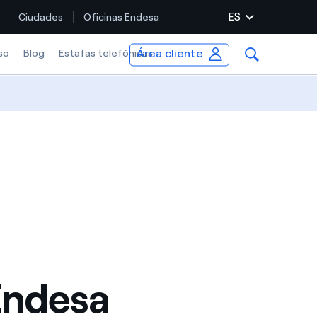
ES
Ciudades
Oficinas Endesa
Área cliente
m
so
Blog
Estafas telefónicas
Endesa