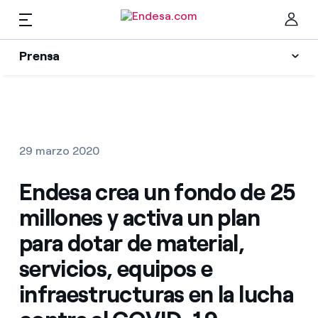
ES
Prensa
Prensa
Newsletter y alertas
Cer
Actualidad
29 marzo 2020
Recursos
Endesa crea un fondo de 25
millones y activa un plan
Colecciones
Encuentra la tarifa que más te conviene
para dotar de material,
servicios, equipos e
Compara nuestras tarifas de empresa y ahorra
Contactos prensa
infraestructuras en la lucha
Por cada kWh que ahorres, te descontamos otro
La cara e