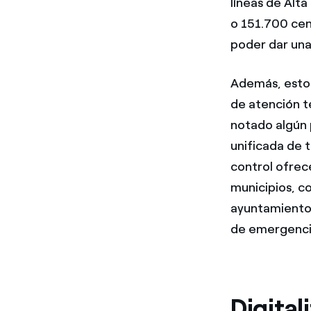
líneas de Alt
o 151.700 cen
poder dar una
Además, estos
de atención t
notado algún 
unificada de t
control ofrec
municipios, co
ayuntamientos 
de emergencia
Digital