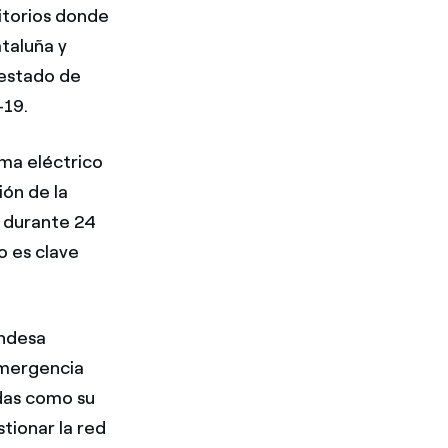
ritorios donde
taluña y
 estado de
-19.
ema eléctrico
ión de la
l durante 24
o es clave
Endesa
Emergencia
das como su
tionar la red