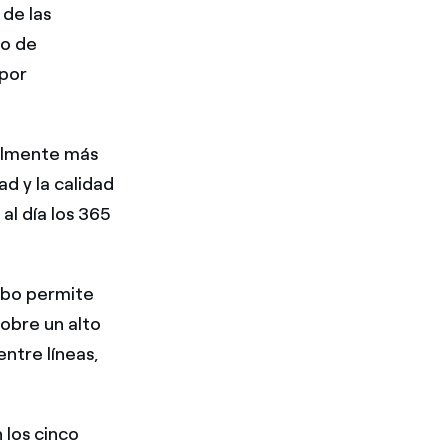
 de las
vo de
 por
ualmente más
d y la calidad
al día los 365
cabo permite
obre un alto
ntre líneas,
 los cinco