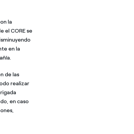
on la
de el CORE se
disminuyendo
te en la
añía.
n de las
odo realizar
brigada
odo, en caso
iones,