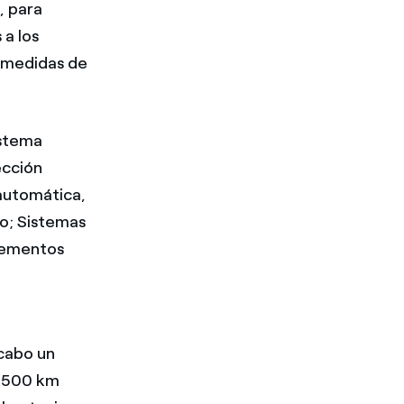
, para
 a los
s medidas de
istema
ección
automática,
o; Sistemas
elementos
 cabo un
9.500 km