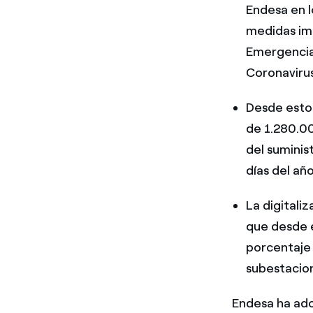
Endesa en l
medidas im
Emergencias
Coronavirus
Desde esto
de 1.280.00
del suminis
días del año
La digitali
que desde e
porcentaje
subestacion
Endesa ha ado