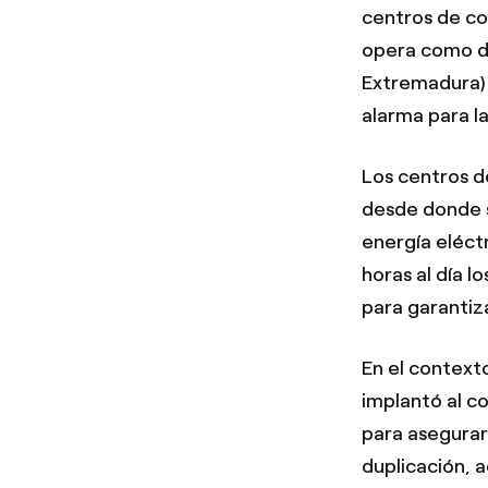
centros de con
opera como di
Extremadura) p
alarma para la
Los centros de
desde donde se
energía eléct
horas al día l
para garantiza
En el context
implantó al c
para asegurar
duplicación, 