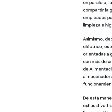
en paralelo; l
compartir la 
empleados par
limpieza e hi
Asimismo, deb
eléctrico, es
orientadas a 
con más de un
de Alimentaci
almacenadores
funcionamient
De esta maner
exhaustivo tr