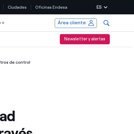
ES
Ciudades
Oficinas Endesa
Área cliente
a e
Newsletter y alertas
ntros de control
dad
través