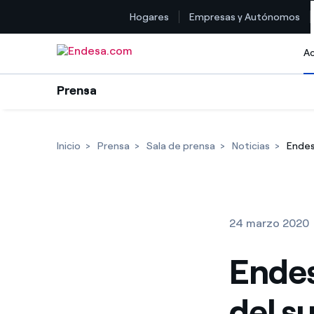
Hogares
Empresas y Autónomos
Saltar al contenido
Ac
Prensa
Inicio
Prensa
Sala de prensa
Noticias
Endes
24 marzo 2020
Endes
del s