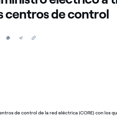
Ofertas para autónomos y Pymes
s centros de control
¿Gestionas varias comunidades de propietarios?
entros de control de la red eléctrica (CORE) con los q