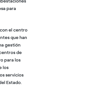
subestaciones
esa para
con el centro
ientes que han
na gestión
 centros de
o para los
e los
os servicios
del Estado.