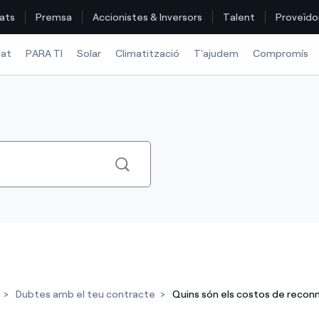
ats
Premsa
Accionistes & Inversors
Talent
Proveïdo
tat
PARA TI
Solar
Climatització
T'ajudem
Compromís
Troba la tarifa que més et convé
Compara les nostres tarifes d’empresa i estalvia
Per cada kWh que estalviïs, et descomptem un altre
Com puc veure les meves factures d'Endesa?
Com canviar el titular del contracte?
Has rebut una oferta per canviar de companyia?
Dubtes amb el teu contracte
Quins són els costos de recon