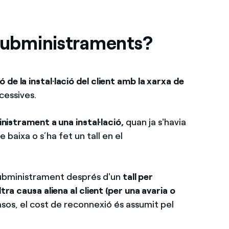
 subministraments?
ó de la instal·lació del client amb la xarxa de
essives.
istrament a una instal·lació,
quan ja s'havia
 baixa o s’ha fet un tall en el
subministrament després d'un
tall per
tra causa aliena al client (per una avaria o
sos, el cost de reconnexió és assumit pel