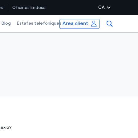
CA
rs
Oficines Endesa
Àrea client
Blog
Estafes telefòniques
nexió?