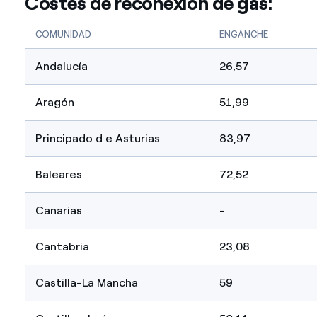
Costes de reconexión de gas:
COMUNIDAD
ENGANCHE
Andalucía
26,57
Aragón
51,99
Principado d e Asturias
83,97
Baleares
72,52
Canarias
-
Cantabria
23,08
Castilla-La Mancha
59