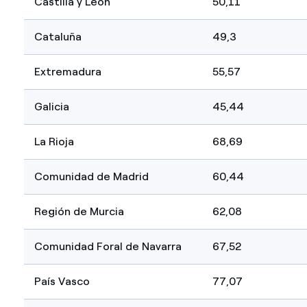
Castilla y León
50,11
Cataluña
49,3
Extremadura
55,57
Galicia
45,44
La Rioja
68,69
Comunidad de Madrid
60,44
Región de Murcia
62,08
Comunidad Foral de Navarra
67,52
País Vasco
77,07