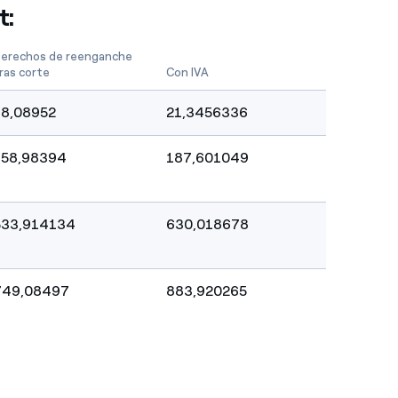
t:
erechos de reenganche
ras corte
Con IVA
18,08952
21,3456336
158,98394
187,601049
533,914134
630,018678
749,08497
883,920265