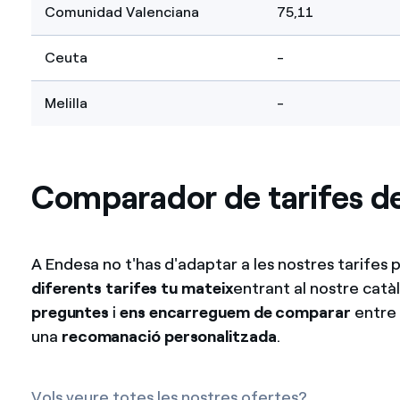
Comunidad Valenciana
75,11
Ceuta
-
Melilla
-
Comparador de tarifes de
A Endesa no t'has d'adaptar a les nostres tarifes
diferents tarifes tu mateix
entrant al nostre catàl
preguntes
i
ens encarreguem de comparar
entre 
una
recomanació personalitzada
.
Vols veure totes les nostres ofertes?