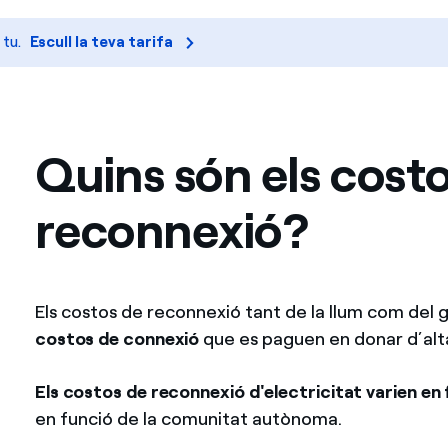
Ofertes per a autònoms i Pymes
 tu.
Escull la teva tarifa
Gestiones diverses comunitats de propietaris?
Quins són els cost
reconnexió?
Els costos de reconnexió tant de la llum com del 
costos de connexió
que es paguen en donar d’alt
Els costos de reconnexió d'electricitat varien en 
en funció de la comunitat autònoma.