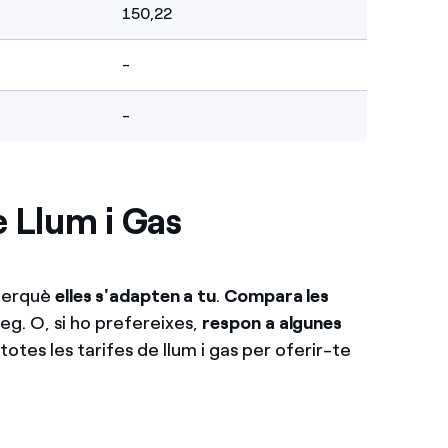
150,22
-
-
 Llum i Gas
 perquè
elles s'adapten a tu
.
Compara les
eg. O, si ho prefereixes,
respon a algunes
totes les tarifes de llum i gas per oferir-te