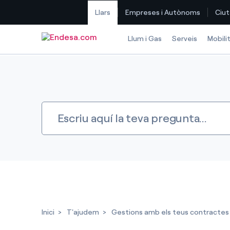
Llars
Empreses i Autònoms
Ciut
Saltar al contingut
Llum i Gas
Serveis
Mobili
Inici
T'ajudem
Gestions amb els teus contractes