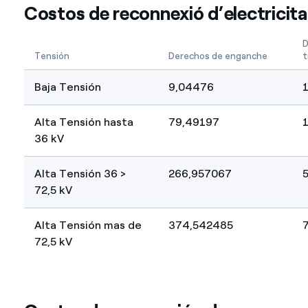
Costos de reconnexió d’electricita
D
Tensión
Derechos de enganche
t
Baja Tensión
9,04476
Alta Tensión hasta
79,49197
36 kV
Alta Tensión 36 >
266,957067
72,5 kV
Alta Tensión mas de
374,542485
72,5 kV