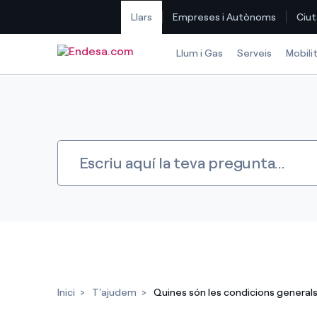
Llars
Empreses i Autònoms
Ciut
Saltar al contingut
Llum i Gas
Serveis
Mobili
Inici
T'ajudem
Quines són les condicions general