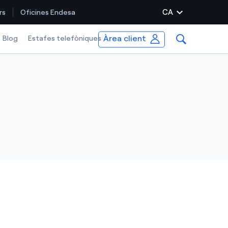
CA
rs
Oficines Endesa
Àrea client
Blog
Estafes telefòniques