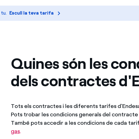
Ofertes per a autònoms i Pymes
 tu.
Escull la teva tarifa
Gestiones diverses comunitats de propietaris?
Quines són les con
dels contractes d
Tots els contractes i les diferents tarifes d'Ende
Pots trobar les condicions generals del contract
També pots accedir a les condicions de cada tari
gas
.