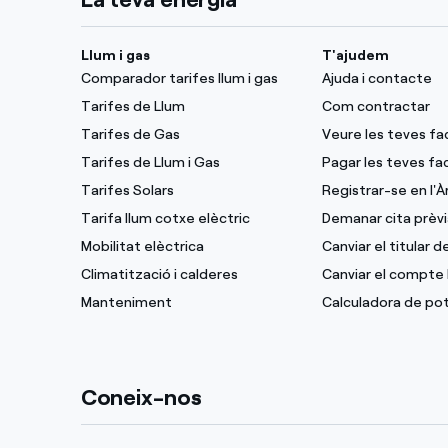
Llum i gas
T'ajudem
Comparador tarifes llum i gas
Ajuda i contacte
Tarifes de Llum
Com contractar
Tarifes de Gas
Veure les teves fa
Tarifes de Llum i Gas
Pagar les teves fa
Tarifes Solars
Registrar-se en l'À
Tarifa llum cotxe elèctric
Demanar cita prèvi
Mobilitat elèctrica
Canviar el titular 
Climatització i calderes
Canviar el compte 
Manteniment
Calculadora de po
Coneix-nos