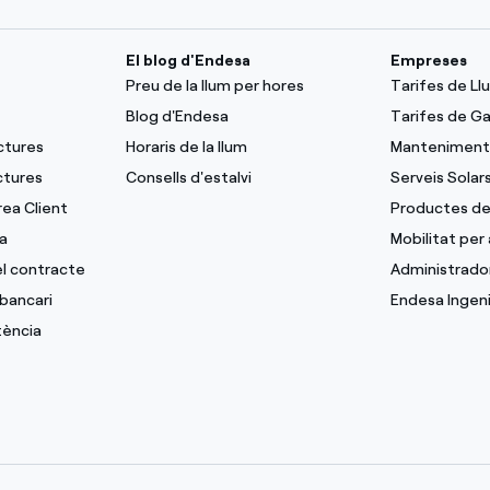
El blog d'Endesa
Empreses
Preu de la llum per hores
Tarifes de L
Blog d'Endesa
Tarifes de G
ctures
Horaris de la llum
Manteniment 
ctures
Consells d'estalvi
Serveis Solar
rea Client
Productes de
a
Mobilitat per
del contracte
Administrado
bancari
Endesa Ingeni
tència