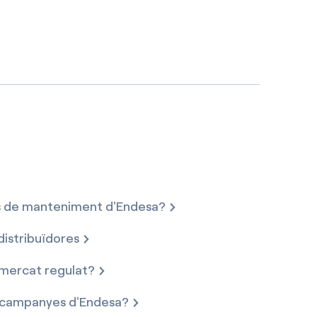
eis de manteniment d'Endesa?
distribuïdores
l mercat regulat?
 i campanyes d'Endesa?