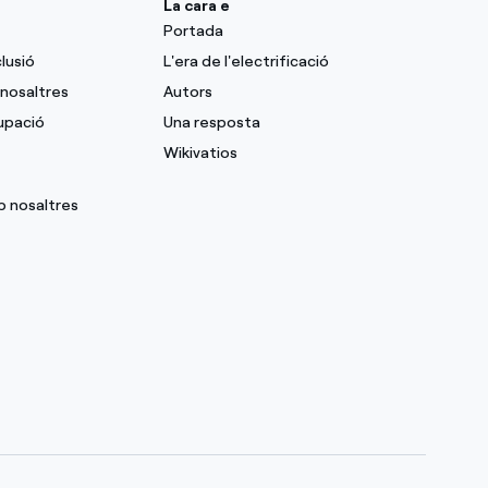
La cara e
Portada
clusió
L'era de l'electrificació
nosaltres
Autors
upació
Una resposta
Wikivatios
b nosaltres