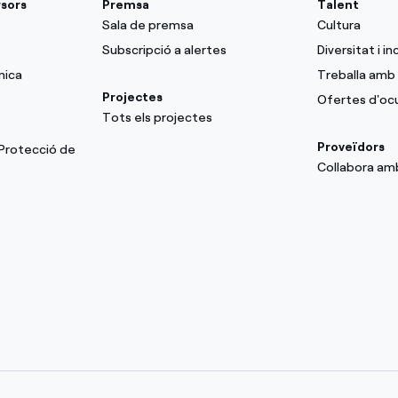
rsors
Premsa
Talent
Sala de premsa
Cultura
Subscripció a alertes
Diversitat i in
mica
Treballa amb 
Projectes
Ofertes d'oc
Tots els projectes
Proveïdors
 Protecció de
Collabora am