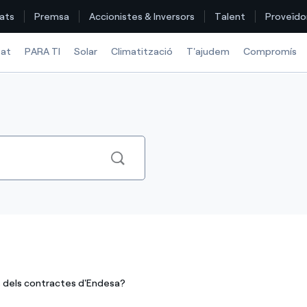
ats
Premsa
Accionistes & Inversors
Talent
Proveïdo
tat
PARA TI
Solar
Climatització
T'ajudem
Compromís
Troba la tarifa que més et convé
Compara les nostres tarifes d’empresa i estalvia
Per cada kWh que estalviïs, et descomptem un altre
Com puc veure les meves factures d'Endesa?
Com canviar el titular del contracte?
Has rebut una oferta per canviar de companyia?
s dels contractes d'Endesa?