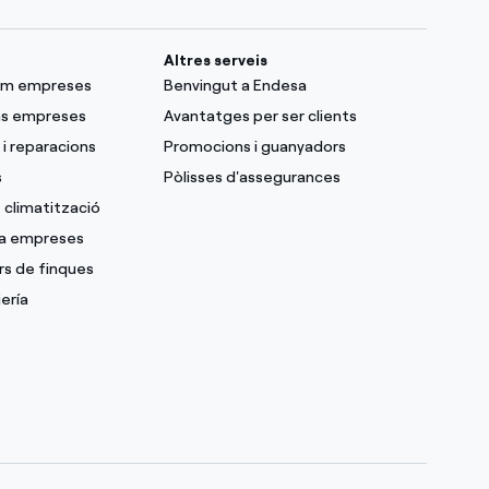
Altres serveis
lum empreses
Benvingut a Endesa
as empreses
Avantatges per ser clients
i reparacions
Promocions i guanyadors
s
Pòlisses d'assegurances
 climatització
 a empreses
rs de finques
ería