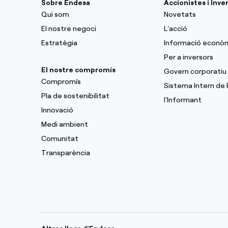
Sobre Endesa
Accionistes i Inve
Qui som
Novetats
El nostre negoci
L'acció
Estratègia
Informació econò
Per a inversors
El nostre compromís
Govern corporatiu
Compromís
Sistema Intern de
Pla de sostenibilitat
l'Informant
Innovació
Medi ambient
Comunitat
Transparència