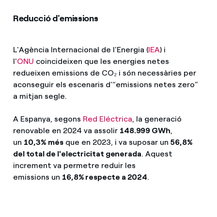
Reducció d'emissions
L'Agència Internacional de l'Energia (
IEA
) i
l'
ONU
coincideixen que les energies netes
redueixen emissions de CO₂ i són necessàries per
aconseguir els escenaris d'“emissions netes zero”
a mitjan segle.
A Espanya, segons
Red Eléctrica
, la generació
renovable en 2024 va assolir
148.999 GWh
,
un
10,3%
més
que en 2023, i va suposar un
56,8%
del total de l'electricitat generada
. Aquest
increment va permetre reduir les
emissions un
16,8% respecte a 2024
.