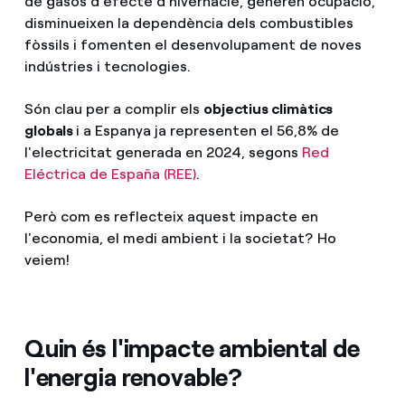
de gasos d'efecte d'hivernacle, generen ocupació,
disminueixen la dependència dels combustibles
fòssils i fomenten el desenvolupament de noves
indústries i tecnologies.
Són clau per a complir els
objectius climàtics
globals
i a Espanya ja representen el 56,8% de
l'electricitat generada en 2024, segons
Red
Eléctrica de España (REE)
.
Però com es reflecteix aquest impacte en
l'economia, el medi ambient i la societat? Ho
veiem!
Quin és l'impacte ambiental de
l'energia renovable?