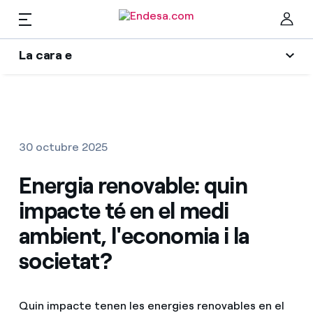
CA
La cara e
Llars
L'era de l'electrificació
Ta
Blog d'Endesa
Llum i Gas
30 octubre 2025
Autors
Serveis
Energia renovable: quin
Una resposta
impacte té en el medi
El llegat que serem
Mobilitat
Troba la tarifa que més et convé
ambient, l'economia i la
Wikivatios
societat?
Compara les nostres tarifes d’empresa i estalvia
PARA TI
Music Lover
Per cada kWh que estalviïs, et descomptem un
Quin impacte tenen les energies renovables en el
altre
Solar