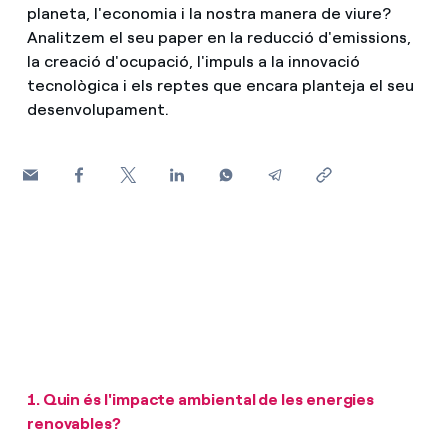
planeta, l'economia i la nostra manera de viure?
Com puc veure les meves factures d'Endesa?
Analitzem el seu paper en la reducció d'emissions,
Climatització
la creació d'ocupació, l'impuls a la innovació
Com canviar el titular del contracte?
tecnològica i els reptes que encara planteja el seu
desenvolupament.
T'ajudem
Has rebut una oferta per canviar de companyia?
Ofertes per a autònoms i Pymes
Compromís
Gestiones diverses comunitats de propietaris?
Blog
Estafes telefòniques
1.
Quin és l'impacte ambiental de les energies
renovables?