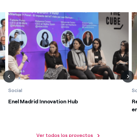
Social
So
Enel Madrid Innovation Hub
R
e
Ver todos los proyectos