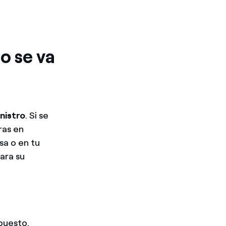
o se va
nistro
. Si se
ras en
sa o en tu
para su
epuesto.