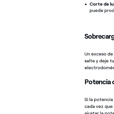
Corte de l
puede produ
Sobrecarg
Un exceso de 
salte y deje t
electrodomést
Potencia 
Si la potenci
cada vez que s
ajustar la pot