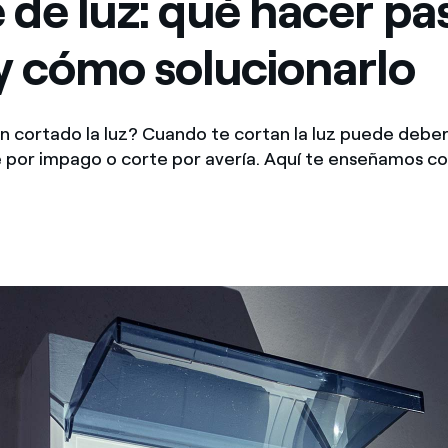
 de luz: qué hacer pa
Ofertas para autónomos y Pymes
y cómo solucionarlo
¿Gestionas varias comunidades de propietarios?
n cortado la luz? Cuando te cortan la luz puede deber
e por impago o corte por avería. Aquí te enseñamos 