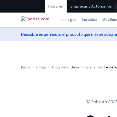
Hogares
Empresas y Autónomos
Saltar al contenido
Luz y gas
Servicios
Movilida
Descubre en un minuto el producto que más se adapte a
Inicio
Blogs
Blog de Endesa
Luz
Corte de lu
02 febrero 202