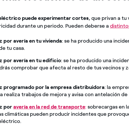
eléctrico puede experimentar cortes,
que privan a tu 
tricidad durante un periodo. Pueden deberse a
distint
z por avería en tu vivienda
: se ha producido una incide
de tu casa.
z por avería en tu edificio
: se ha producido una incide
odrás comprobar que afecta al resto de tus vecinos y 
uz programado por la empresa distribuidora
: la empre
ra realiza trabajos de mejora y avisa con antelación de
uz por
avería en la red de transporte
:
sobrecargas en la
as climáticas pueden producir incidentes que provoqu
eléctrico.