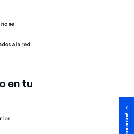
 no se
dos a la red
lo en tu
¡Te asesoramos!
¡Te asesoramos!
 los