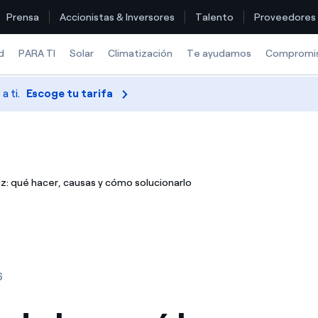
Prensa
Accionistas & Inversores
Talento
Proveedores
d
PARA TI
Solar
Climatización
Te ayudamos
Compromi
 ti.
Escoge tu tarifa
Encuentra la tarifa que más te conviene
Compara nuestras tarifas de empresa y ahorra
z: qué hacer, causas y cómo solucionarlo
Por cada kWh que ahorres, te descontamos otro
¿Cómo ver mis facturas de Endesa?
¿Cómo cambiar el titular del contrato?
6
¿Has recibido una oferta para cambiar de compañía?