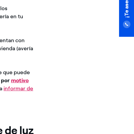
los
ería en tu
uentan con
vienda (avería
te que puede
o por
motivo
 a
informar de
 de luz