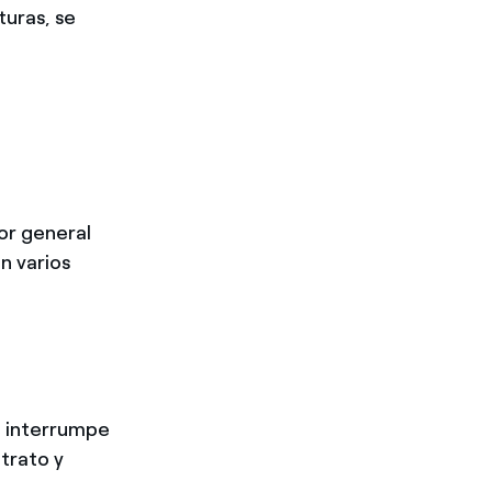
turas, se
or general
n varios
e interrumpe
ntrato y