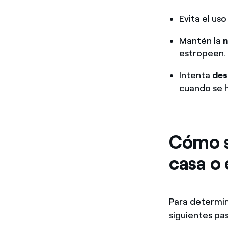
Evita el uso
Mantén la
n
estropeen.
Intenta
des
cuando se h
Cómo sa
casa o 
Para determin
siguientes pa