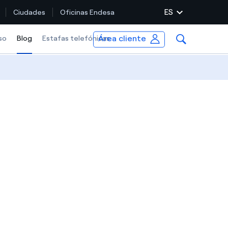
ES
Ciudades
Oficinas Endesa
Área cliente
so
Blog
Selected item
Estafas telefónicas