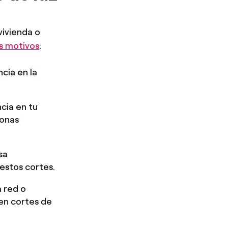
vivienda o
os motivos
:
ncia en la
ncia en tu
zonas
sa
 estos cortes.
 red o
en cortes de