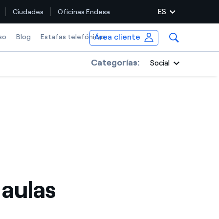
ES
Ciudades
Oficinas Endesa
Área cliente
so
Blog
Estafas telefónicas
Categorías:
Social
 aulas