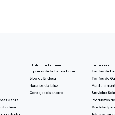
El blog de Endesa
Empresas
El precio de la luz por horas
Tarifas de L
Blog de Endesa
Tarifas de G
Horarios de la luz
Mantenimient
Consejos de ahorro
Servicios Sol
Área Cliente
Productos de
con Endesa
Movilidad pa
del contrato
Administrado