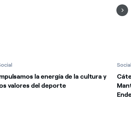
Social
Socia
Impulsamos la energía de la cultura y
Cáte
los valores del deporte
Mant
End