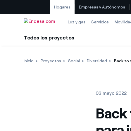
Hogares
Empresas y Autónomos
Saltar al contenido
Luz y gas
Servicios
Movilida
Todos los proyectos
Inicio
Proyectos
Social
Diversidad
Back to s
03 mayo 2022
Back t
para 