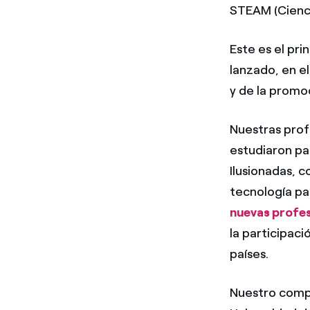
STEAM (Cienci
Este es el pri
lanzado, en el
y de la promo
Nuestras profe
estudiaron par
Ilusionadas, c
tecnología pa
nuevas profes
la participaci
países.
Nuestro compr