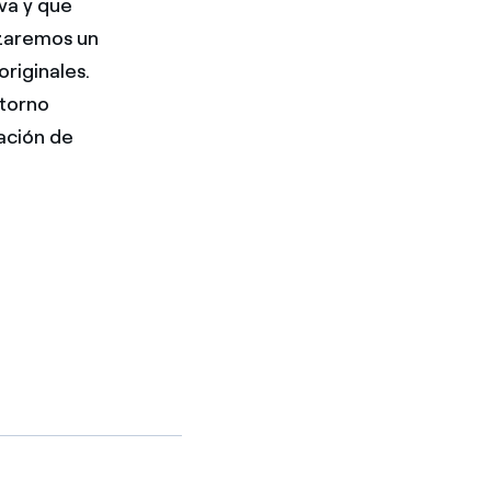
iva y que
nzaremos un
riginales.
ntorno
uación de