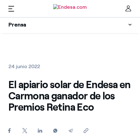
Prensa
Prensa
Newsletter y alertas
Cer
Actualidad
24 junio 2022
Recursos
El apiario solar de Endesa en
Carmona ganador de los
Colecciones
Encuentra la tarifa que más te conviene
Premios Retina Eco
Compara nuestras tarifas de empresa y ahorra
Contactos prensa
Por cada kWh que ahorres, te descontamos otro
La cara e