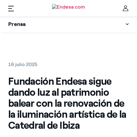
Prensa
Prensa
Newsletter y alertas
Cer
Actualidad
16 julio 2025
Recursos
Fundación Endesa sigue
dando luz al patrimonio
Colecciones
Encuentra la tarifa que más te conviene
balear con la renovación de
la iluminación artística de la
Compara nuestras tarifas de empresa y ahorra
Contactos prensa
Catedral de Ibiza
Por cada kWh que ahorres, te descontamos otro
La cara e