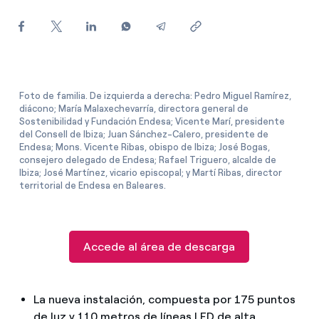
¿Cómo ver mis facturas de Endesa?
¿Cómo cambiar el titular del contrato?
¿Has recibido una oferta para cambiar de
compañía?
Foto de familia. De izquierda a derecha: Pedro Miguel Ramírez,
diácono; María Malaxechevarría, directora general de
Ofertas para autónomos y Pymes
Sostenibilidad y Fundación Endesa; Vicente Marí, presidente
del Consell de Ibiza; Juan Sánchez-Calero, presidente de
Endesa; Mons. Vicente Ribas, obispo de Ibiza; José Bogas,
¿Gestionas varias comunidades de propietarios?
consejero delegado de Endesa; Rafael Triguero, alcalde de
Ibiza; José Martínez, vicario episcopal; y Martí Ribas, director
territorial de Endesa en Baleares.
Accede al área de descarga
La nueva instalación, compuesta por 175 puntos
de luz y 110 metros de líneas LED de alta