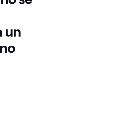
a un
ano