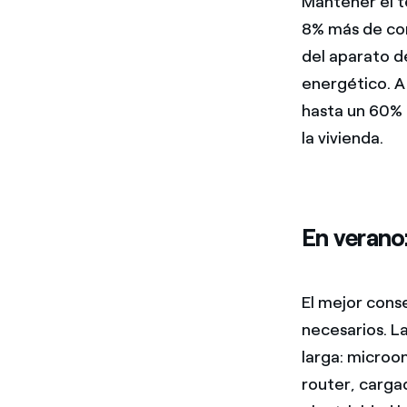
Mantener el t
8% más de con
del aparato d
energético. A
hasta un 60% 
la vivienda.
En verano
El mejor cons
necesarios. L
larga: microon
router, carga