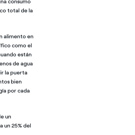
mina consumo
o total de la
ún alimento en
ífico como el
 cuando están
llenos de agua
ir la puerta
ntos bien
gía por cada
de un
ta un 25% del