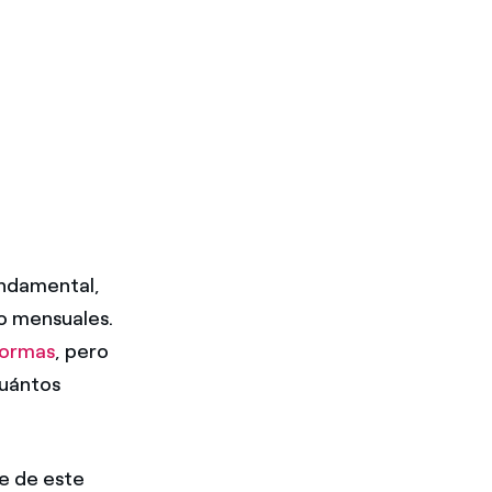
undamental,
ro mensuales.
formas
, pero
cuántos
e de este