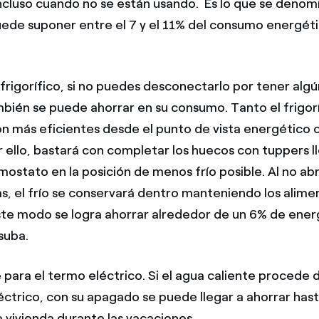
incluso cuando no se están usando. Es lo que se deno
ede suponer entre el 7 y el 11% del consumo energétic
 frigorífico, si no puedes desconectarlo por tener alg
ambién se puede ahorrar en su consumo. Tanto el frigor
n más eficientes desde el punto de vista energético
or ello, bastará con completar los huecos con tuppers 
mostato en la posición de menos frío posible. Al no abr
s, el frío se conservará dentro manteniendo los alime
ste modo se logra ahorrar alrededor de un 6% de ener
suba.
 para el termo eléctrico. Si el agua caliente procede 
éctrico, con su apagado se puede llegar a ahorrar has
 vivienda durante las vacaciones.