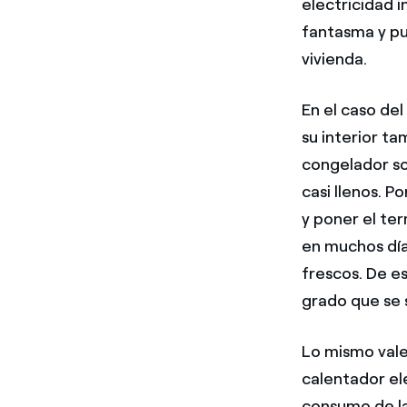
electricidad 
fantasma y pu
vivienda.
En el caso del
su interior t
congelador so
casi llenos. P
y poner el ter
en muchos día
frescos. De e
grado que se 
Lo mismo vale
calentador el
consumo de la