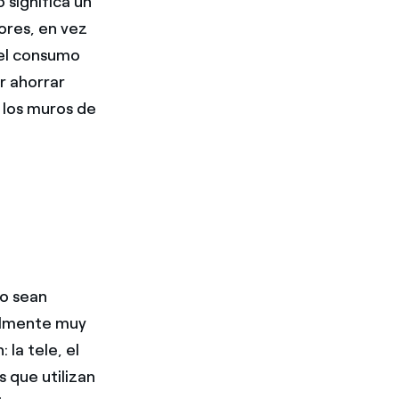
 significa un
ores, en vez
 el consumo
r ahorrar
 los muros de
no sean
ealmente muy
 la tele, el
 que utilizan