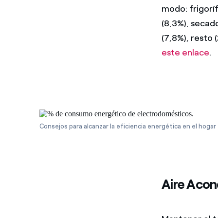
modo: frigoríf
(8,3%), secad
(7,8%), resto 
este enlace
.
Consejos para alcanzar la eficiencia energética en el hogar
Aire Acon