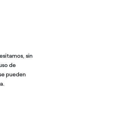
esitamos, sin
 uso de
 se pueden
a.