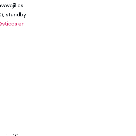
vavajillas
%), standby
sticos en