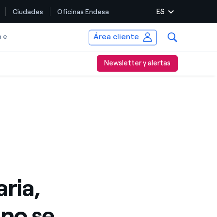
ES
Ciudades
Oficinas Endesa
Área cliente
a e
Newsletter y alertas
ria,
no se