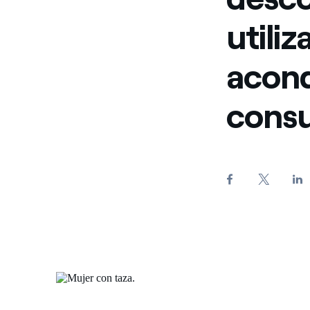
utiliz
acond
consu