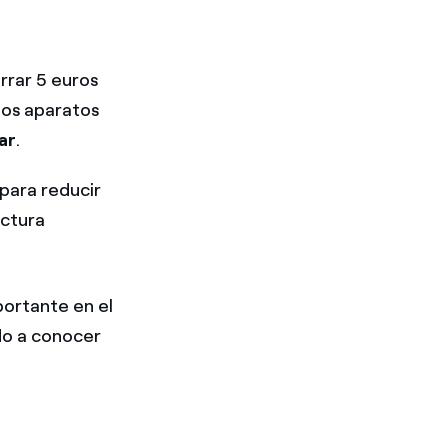
rrar 5 euros
los aparatos
ar
.
 para reducir
actura
portante en el
do a conocer