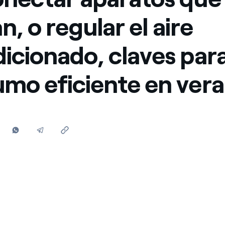
Ofertas para autónomos y Pymes
an, o regular el aire
¿Gestionas varias comunidades de propietarios?
icionado, claves par
mo eficiente en ver