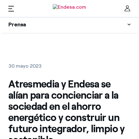
ES
Prensa
Prensa
Newsletter y alertas
Cer
Actualidad
30 mayo 2023
Recursos
Atresmedia y Endesa se
alían para concienciar a la
Colecciones
Encuentra la tarifa que más te conviene
sociedad en el ahorro
energético y construir un
Compara nuestras tarifas de empresa y ahorra
Contactos prensa
futuro integrador, limpio y
Por cada kWh que ahorres, te descontamos otro
La cara e