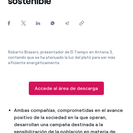
sostenible
¿Cómo ver mis facturas de Endesa?
¿Cómo cambiar el titular del contrato?
¿Has recibido una oferta para cambiar de
compañía?
Ofertas para autónomos y Pymes
Roberto Brasero, presentador de El Tiempo en Antena 3,
contando que se ha atenuado la luz del plató para ser más
eficiente energéticamente.
¿Gestionas varias comunidades de propietarios?
Accede al área de descarga
Ambas compañías, comprometidas en el avance
positivo de la sociedad en la que operan,
desarrollan una campaña destinada a la
sensibilización de la población en materia de