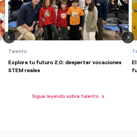
Talento
T
Explora tu futuro 2.0: despertar vocaciones
E
STEM reales
f
Sigue leyendo sobre talento