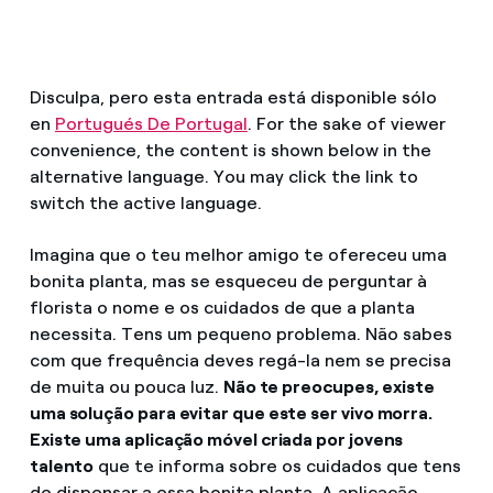
¿Cómo ver mis facturas de Endesa?
Climatización
¿Cómo cambiar el titular del contrato?
Disculpa, pero esta entrada está disponible sólo
¿Has recibido una oferta para cambiar de
en
Portugués De Portugal
. For the sake of viewer
Te ayudamos
compañía?
convenience, the content is shown below in the
alternative language. You may click the link to
Ofertas para autónomos y Pymes
Compromiso
switch the active language.
¿Gestionas varias comunidades de propietarios?
Imagina que o teu melhor amigo te ofereceu uma
Blog
bonita planta, mas se esqueceu de perguntar à
florista o nome e os cuidados de que a planta
Estafas telefónicas
necessita. Tens um pequeno problema. Não sabes
com que frequência deves regá-la nem se precisa
de muita ou pouca luz.
Não te preocupes, existe
uma solução para evitar que este ser vivo morra.
Existe uma aplicação móvel criada por jovens
talento
que te informa sobre os cuidados que tens
de dispensar a essa bonita planta. A aplicação