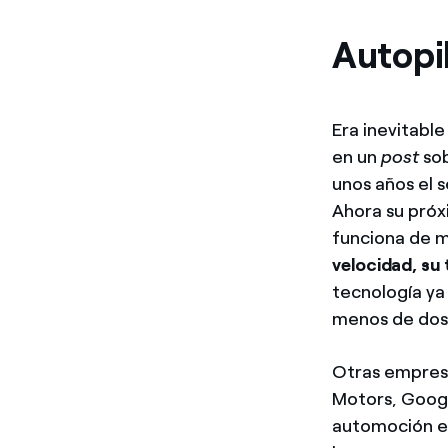
Autopil
Era inevitabl
en un
post
so
unos años el s
Ahora su próx
funciona de m
velocidad, su
tecnología ya
menos de dos
Otras empres
Motors, Googl
automoción es