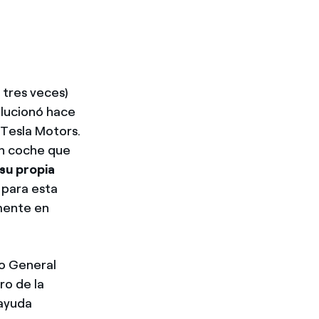
 tres veces)
olucionó hace
 Tesla Motors.
un coche que
su propia
 para esta
amente en
o General
ro de la
 ayuda