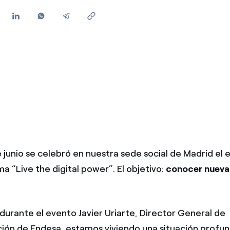
Ofertas para autónomos y Pymes
¿Gestionas varias comunidades de propietarios?
 junio se celebró en nuestra sede social de Madrid el 
ma “Live the digital power”. El objetivo:
conocer nueva
urante el evento Javier Uriarte, Director General de
ión de Endesa, estamos viviendo una situación profu