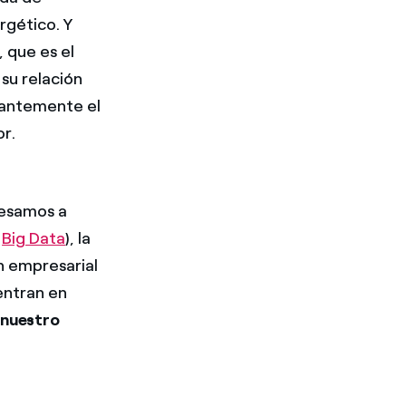
rgético. Y
 que es el
su relación
tantemente el
r.
cesamos a
e
Big Data
), la
ón empresarial
 entran en
 nuestro