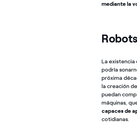
mediante la v
Robots
La existencia
podría sonarn
próxima décad
la creación d
puedan compar
máquinas, que
capaces de ap
cotidianas.