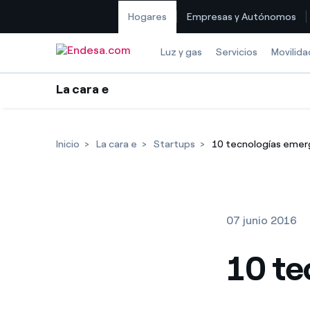
Hogares
Empresas y Autónomos
Saltar al contenido
Luz y gas
Servicios
Movilida
La cara e
Inicio
La cara e
Startups
10 tecnologías eme
07 junio 2016
10 te