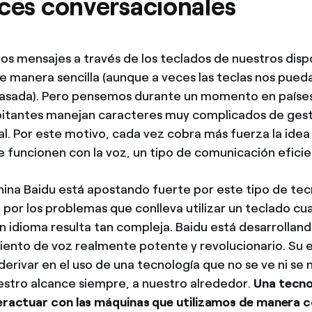
aces conversacionales
s mensajes a través de los teclados de nuestros dispo
de manera sencilla (aunque a veces las teclas nos pued
pasada). Pero pensemos durante un momento en paíse
itantes manejan caracteres muy complicados de gest
l. Por este motivo, cada vez cobra más fuerza la idea
e funcionen con la voz, un tipo de comunicación eficie
ina Baidu está apostando fuerte por este tipo de tec
por los problemas que conlleva utilizar un teclado cu
un idioma resulta tan compleja. Baidu está desarrollan
ento de voz realmente potente y revolucionario. Su 
derivar en el uso de una tecnología que no se ve ni se 
estro alcance siempre, a nuestro alrededor.
Una tecno
teractuar con las máquinas que utilizamos de manera c