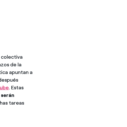
 colectiva
nzos de la
tica apuntan a
 después
ube
. Estas
e
serán
chas tareas