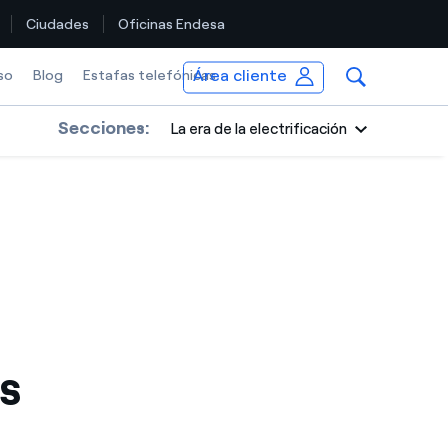
Ciudades
Oficinas Endesa
Área cliente
so
Blog
Estafas telefónicas
Secciones:
La era de la electrificación
s