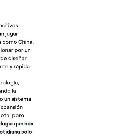
sitivos
an jugar
s como China,
ionar por un
 de diseñar
nte y rápida.
nología,
ando la
do un sistema
expansión
nota, pero
logía que nos
otidiana solo