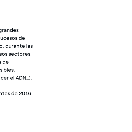
 grandes
sucesos de
, durante las
sos sectores.
s de
sibles,
cer el ADN…).
entes de 2016