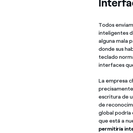
Interf
Todos enviamo
inteligentes 
alguna mala 
donde sus hab
teclado norma
interfaces qu
La empresa ch
precisamente 
escritura de 
de reconocimi
global podría 
que está a nu
permitiría in