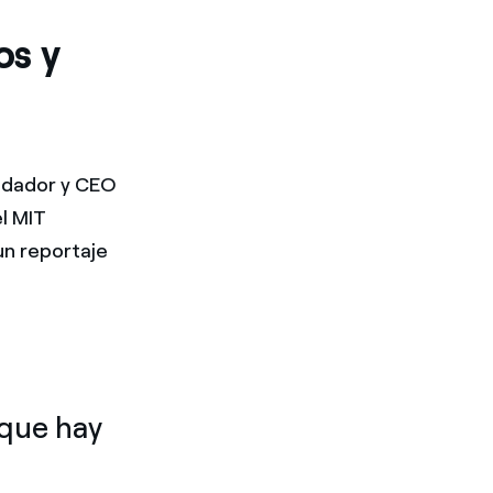
os y
undador y CEO
el MIT
un reportaje
rque hay