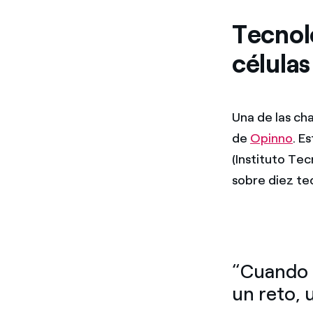
Tecnol
células
Una de las ch
de
Opinno
. E
(Instituto Tec
sobre diez te
“Cuando a
un reto, 